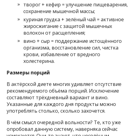
творог + кефир = улучшение пищеварения,
сохранение мышечной массы;
куриная грудка + зелёный чай = активное
жиросжигание с защитой мышечных
волокон от расщепления;
вино + сыр = поддержание истощённого
организма, восстановление сил, чистка
крови, избавление от вредного
холестерина.
Размеры порций
В актёрской диете многих удивляет отсутствие
рекомендуемого объёма порций. Исключение
составляют трёхдневный вариант и вино.
Указанные для каждого дня продукты можно
употреблять столько, сколько захочется.
В чём смысл очередной вольности? Те, кто уже
опробовал данную систему, наверняка сейчас
усмехаются. Они-то знают, что несолёным,