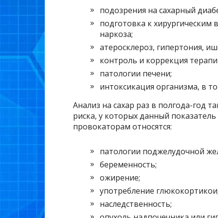
подозрения на сахарный диабе
подготовка к хирургическим 
наркоза;
атеросклероз, гипертония, иш
контроль и коррекция терапи
патологии печени;
интоксикация организма, в то
Анализ на сахар раз в полгода-год 
риска, у которых данный показатель
провокаторам относятся:
патологии поджелудочной же
беременность;
ожирение;
употребление глюкокортикои
наследственность;
опухоль надпочечника или ги