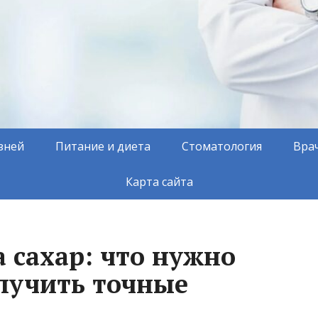
зней
Питание и диета
Стоматология
Вра
Карта сайта
 сахар: что нужно
олучить точные