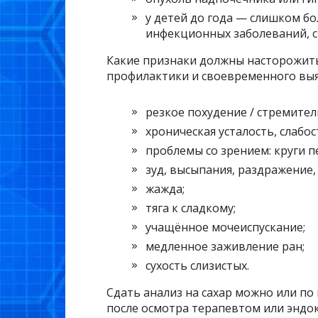
у детей до года — слишком б
инфекционных заболеваний, 
Какие признаки должны насторожить 
профилактики и своевременного выя
резкое похудение / стремител
хроническая усталость, слабос
проблемы со зрением: круги п
зуд, высыпания, раздражение,
жажда;
тяга к сладкому;
учащённое мочеиспускание;
медленное заживление ран;
сухость слизистых.
Сдать анализ на сахар можно или п
после осмотра терапевтом или эндо