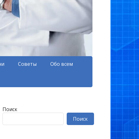
чи
Советы
Обо всем
Поиск
Поиск