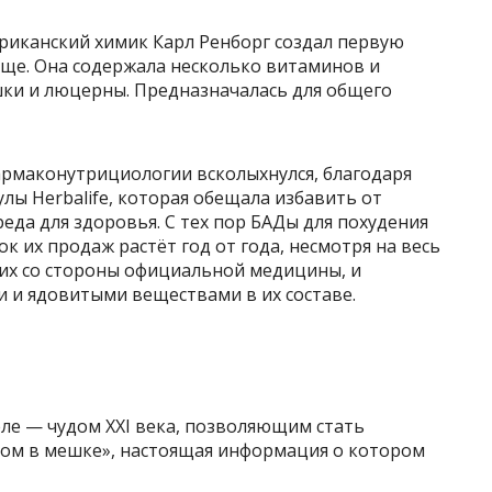
мериканский химик Карл Ренборг создал первую
ище. Она содержала несколько витаминов и
ки и люцерны. Предназначалась для общего
фармаконутрициологии всколыхнулся, благодаря
ы Herbalife, которая обещала избавить от
еда для здоровья. С тех пор БАДы для похудения
к их продаж растёт год от года, несмотря на весь
них со стороны официальной медицины, и
 и ядовитыми веществами в их составе.
еле — чудом XXI века, позволяющим стать
отом в мешке», настоящая информация о котором