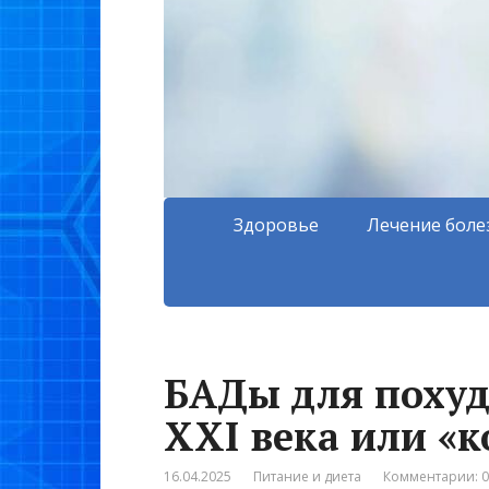
Здоровье
Лечение боле
БАДы для похуд
XXI века или «к
16.04.2025
Питание и диета
Комментарии: 0