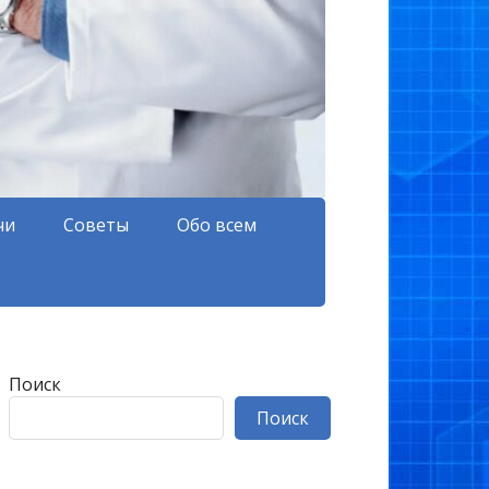
чи
Советы
Обо всем
Поиск
Поиск