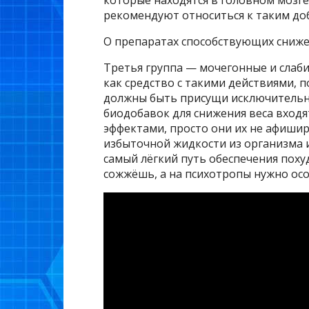
которые находятся в головном мозге
рекомендуют относиться к таким до
О препаратах способствующих сниже
Третья группа — мочегонные и слаби
как средство с такими действиями, п
должны быть присущи исключительно
биодобавок для снижения веса вход
эффектами, просто они их не афиши
избыточной жидкости из организма
самый лёгкий путь обеспечения поху
сожжёшь, а на психотропы нужно ос