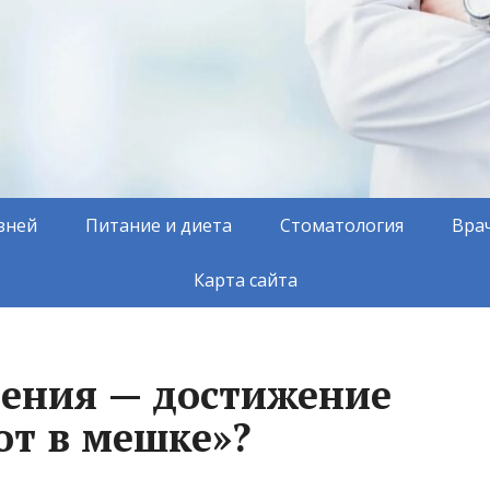
зней
Питание и диета
Стоматология
Вра
Карта сайта
ения — достижение
от в мешке»?