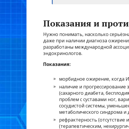
Показания и прот
Нужно понимать, насколько серьёзна
даже при наличии диагноза ожирени
разработаны международной ассоци
эндокринологов.
Показания:
морбидное ожирение, когда ИМ
наличие и прогрессирование 
(сахарного диабета, бесплод
проблем с суставами ног, вар
сосудистой системы, уменьшен
метаболического синдрома и д
рефрактерность (отсутствие и
(терапевтическим, нехирургич