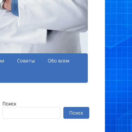
чи
Советы
Обо всем
Поиск
Поиск