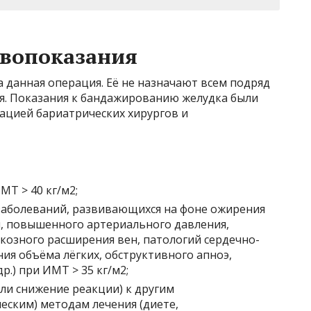
ивопоказания
 данная операция. Её не назначают всем подряд
я. Показания к бандажированию желудка были
ацией бариатрических хирургов и
Т > 40 кг/м2;
заболеваний, развивающихся на фоне ожирения
ия, повышенного артериального давления,
икозного расширения вен, патологий сердечно-
ия объёма лёгких, обструктивного апноэ,
р.) при ИМТ > 35 кг/м2;
ли снижение реакции) к другим
еским) методам лечения (диете,