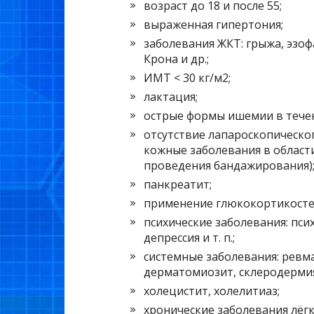
возраст до 18 и после 55;
выраженная гипертония;
заболевания ЖКТ: грыжа, эзофа
Крона и др.;
ИМТ < 30 кг/м2;
лактация;
острые формы ишемии в течен
отсутствие лапароскопическог
кожные заболевания в област
проведения бандажирования)
панкреатит;
применение глюкокортикосте
психические заболевания: пси
депрессия и т. п.;
системные заболевания: ревма
дерматомиозит, склеродермия
холецистит, холелитиаз;
хронические заболевания лёгк