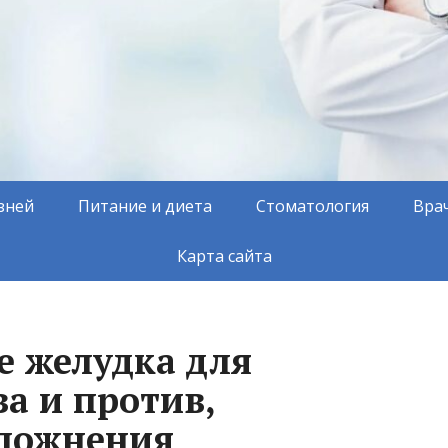
зней
Питание и диета
Стоматология
Вра
Карта сайта
 желудка для
за и против,
сложнения