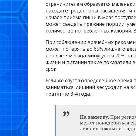
ограничителем образуется маленький
находятся рецепторы насыщения, и та
начале приёма пищи в мозг поступает
может съедать прежние порции, умен
количество потреблённых калорий. В
При соблюдении врачебных рекомен
может потерять до 65% лишнего веса,
первые 3 месяца минусуется 20%, за
жизни и питании такие показатели
срок.
Если же спустя определённое время 
заниматься, лишний вес уходит на в
тратят по 3-4 года.
На заметку.
При резком
может понадобиться ещ
лишних кожных складо