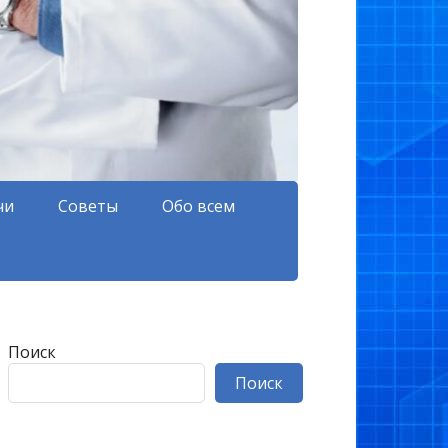
чи
Советы
Обо всем
Поиск
Поиск