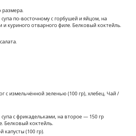
о размера.
л супа по-восточному с горбушей и яйцом, на
ли и куриного отварного филе. Белковый коктейль.
салата.
г с измельчённой зеленью (100 гр), хлебец. Чай /
 супа с фрикадельками, на второе — 150 гр
е. Белковый коктейль.
 капусты (100 гр).