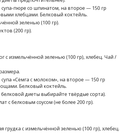
ля диеты предпочтительнее).
л супа-пюре со шпинатом, на второе — 150 гр
овыми хлебцами. Белковый коктейль.
чённой зеленью (100 гр).
ктов (200 гр).
г с измельчённой зеленью (100 гр), хлебец. Чай /
размера.
 супа «Сёмга с молоком», на второе — 150 гр
вощами. Белковый коктейль.
ля белковой диеты выбирайте твёрдые сорта).
т с белковым соусом (не более 200 гр).
я грудка с измельчённой зеленью (100 гр), хлебец.