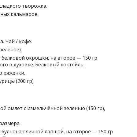
есладкого творожка.
нных кальмаров.
. Чай / кофе.
зелёное).
л белковой окрошки, на второе — 150 гр
го в духовке. Белковый коктейль.
р ряженки.
рицы (200 гр).
ой омлет с измельчённой зеленью (150 гр),
размера.
л бульона с яичной лапшой, на второе — 150 гр