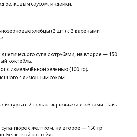
под белковым соусом, индейки.
нозерновые хлебцы (2 шт.) с 2 варёными
е.
 диетического супа с отрубями, на второе — 150
вый коктейль.
ог с измельчённой зеленью (100 гр).
ечённого с лимонным соком.
го йогурта с 2 цельнозерновыми хлебцами. Чай /
 супа-пюре с желтком, на второе — 150 гр
и. Белковый коктейль.