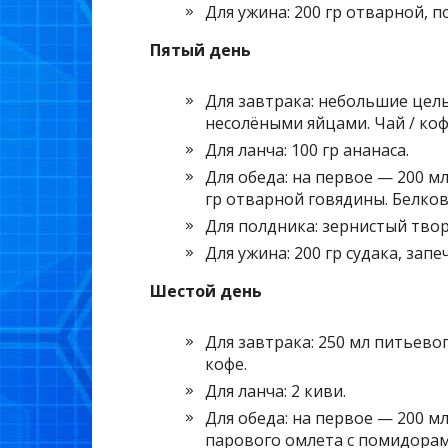
Для ужина: 200 гр отварной, 
Пятый день
Для завтрака: небольшие цель
несолёными яйцами. Чай / коф
Для ланча: 100 гр ананаса.
Для обеда: на первое — 200 мл
гр отварной говядины. Белко
Для полдника: зернистый твор
Для ужина: 200 гр судака, зап
Шестой день
Для завтрака: 250 мл питьево
кофе.
Для ланча: 2 киви.
Для обеда: на первое — 200 мл
парового омлета с помидорам