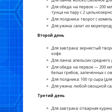
Для ланча: яблоко (зелёное д
Для обеда: на первое — 200 м
тунца на пару с 2 цельнозерн
Для полдника: творог с измель
Для ужина: салат из морепроду
Второй день
Для завтрака: зернистый творо
кофе.
Для ланча: апельсин среднего 
Для обеда: на первое — 200 мл
белых грибов, запечённых с о
Для полдника: 100 гр сыра (д
Для ужина: любой овощной сала
Третий день
Для завтрака: отварная курина