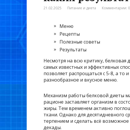
21.02.2025
Питание и диета
Комментарии: 0
Меню
Рецепты
Полезные советы
Результаты
Несмотря на всю критику, белковая 
самых известных и эффективных спос
позволяет распрощаться с 5-8, а то и 
разнообразное и вкусное меню.
Механизм работы белковой диеты ма
рационе заставляет организм в сост
жиры. Тем временем активно погло
ткани. Однако для десятидневного с
терпением и сделать всё возможное д
декады.