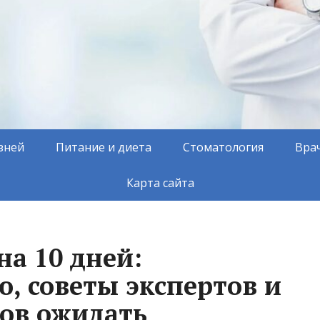
зней
Питание и диета
Стоматология
Вра
Карта сайта
на 10 дней:
, советы экспертов и
тов ожидать