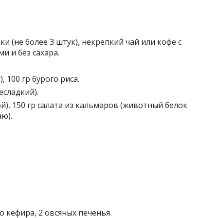
и (не более 3 штук), некрепкий чай или кофе с
 и без сахара.
, 100 гр бурого риса.
есладкий).
й), 150 гр салата из кальмаров (животный белок
ю).
о кефира, 2 овсяных печенья.