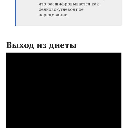
что расшифровывается как
белково-углеводное
чередование.
Выход из диеты