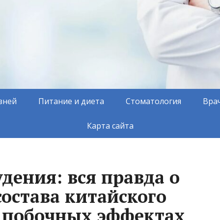
зней
Питание и диета
Стоматология
Вра
Карта сайта
дения: вся правда о
состава китайского
о побочных эффектах