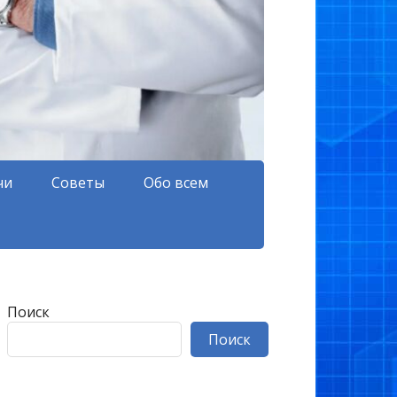
чи
Советы
Обо всем
Поиск
Поиск