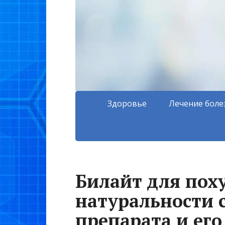
Здоровье
Лечение боле
Билайт для поху
натуральности 
препарата и ег