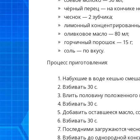
соевое молоко — 50 мл;
чёрный перец — на кончике н
чеснок — 2 зубчика;
лимонный концентрированный
оливковое масло — 80 мл;
горчичный порошок — 15 г;
соль — по вкусу.
Процесс приготовления:
Набухшие в воде кешью смеша
Взбивать 30 с.
Влить половину положенного к
Взбивать 30 с.
Добавить оставшееся масло, со
Взбивать 30 с.
Последними загружаются чесн
Взбивать до однородной конс