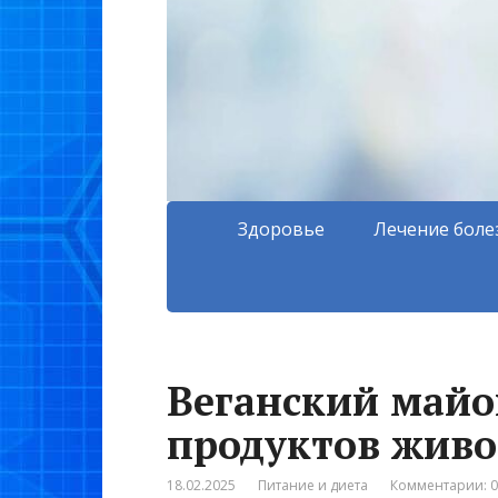
Здоровье
Лечение боле
Веганский майон
продуктов живо
18.02.2025
Питание и диета
Комментарии: 0