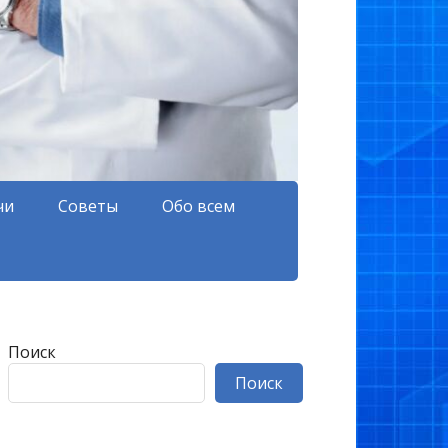
чи
Советы
Обо всем
Поиск
Поиск