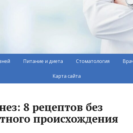
зней
Питание и диета
Стоматология
Вра
Карта сайта
ез: 8 рецептов без
тного происхождения