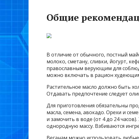
Общие рекоменда
В отличие от обычного, постный майо
молоко, сметану, сливки, йогурт, кеф
православным верующим для соблюде
можно включать в рацион худеющи
Растительное масло должно быть холо
Отдавать предпочтение следует оли
Для приготовления обязательны про
масла, семена, авокадо. Орехи и сем
и замочить в воде (от 4 до 24 часов)
однородную массу. Взбиваются ингр
Веганам можно использовать любые 