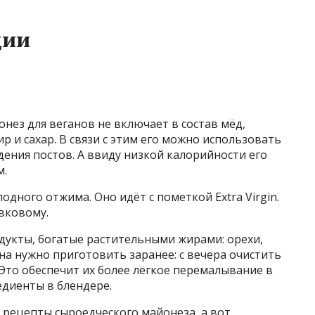
ции
нез для веганов не включает в состав мёд,
ир и сахар. В связи с этим его можно использовать
ния постов. А ввиду низкой калорийности его
м.
дного отжима. Оно идёт с пометкой Extra Virgin.
вковому.
дукты, богатые растительными жирами: орехи,
ена нужно приготовить заранее: с вечера очистить
. Это обеспечит их более лёгкое перемалывание в
едиенты в блендере.
рецепты сыроедческого майонеза, а вот