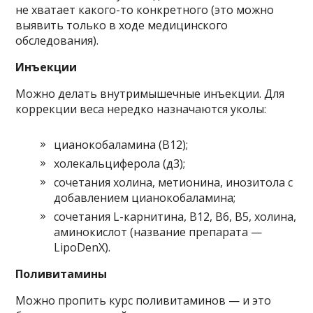
не хватает какого-то конкретного (это можно
выявить только в ходе медицинского
обследования).
Инъекции
Можно делать внутримышечные инъекции. Для
коррекции веса нередко назначаются уколы:
цианокобаламина (В12);
холекальциферола (д3);
сочетания холина, метионина, инозитола с
добавлением цианокобаламина;
сочетания L-карнитина, В12, В6, В5, холина,
аминокислот (название препарата —
LipoDenX).
Поливитамины
Можно пропить курс поливитаминов — и это