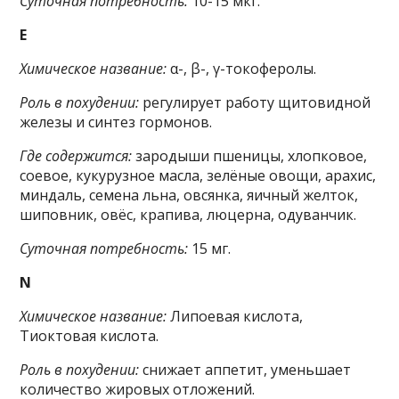
Суточная потребность:
10-15 мкг.
E
Химическое название:
α-, β-, γ-токоферолы.
Роль в похудении:
регулирует работу щитовидной
железы и синтез гормонов.
Где содержится:
зародыши пшеницы, хлопковое,
соевое, кукурузное масла, зелёные овощи, арахис,
миндаль, семена льна, овсянка, яичный желток,
шиповник, овёс, крапива, люцерна, одуванчик.
Суточная потребность:
15 мг.
N
Химическое название:
Липоевая кислота,
Тиоктовая кислота.
Роль в похудении:
снижает аппетит, уменьшает
количество жировых отложений.