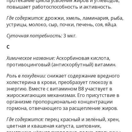
протекание цикла усвоения жиров и углеводов,
повышает работоспособность и активность.
Где содержится:
дрожжи, хмель, ламинария, рыба,
устрицы, молоко, сыр, почки, печень, соя, яйца.
Суточная потребность:
3 мкг.
C
Химическое название:
Аскорбиновая кислота,
противоцинговый (антискорбутный) витамин.
Роль в похудении:
снижает содержание вредного
холестерина в крови, преобразует глюкозу в
энергию. Вместе с витамином В8 участвует в
жиросжигающих механизмах. Его присутствие в
организме пропорционально концентрации
гормона, отвечающего за расщепление жиров.
Где содержится:
перец красный и зелёный, хрен,
цветная и квашеная капуста, шиповник,