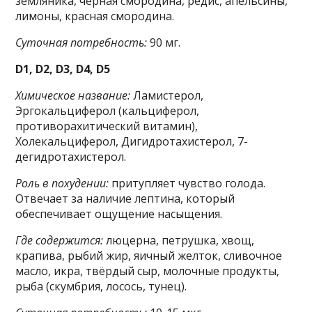
земляника, чёрная смородина, редис, апельсины,
лимоны, красная смородина.
Суточная потребность:
90 мг.
D1, D2, D3, D4, D5
Химическое название:
Ламистерол,
Эргокальциферол (кальциферол,
противорахитический витамин),
Холекальциферол, Дигидротахистерол, 7-
дегидротахистерол.
Роль в похудении:
притупляет чувство голода.
Отвечает за наличие лептина, который
обеспечивает ощущение насыщения.
Где содержится:
люцерна, петрушка, хвощ,
крапива, рыбий жир, яичный желток, сливочное
масло, икра, твёрдый сыр, молочные продукты,
рыба (скумбрия, лосось, тунец).