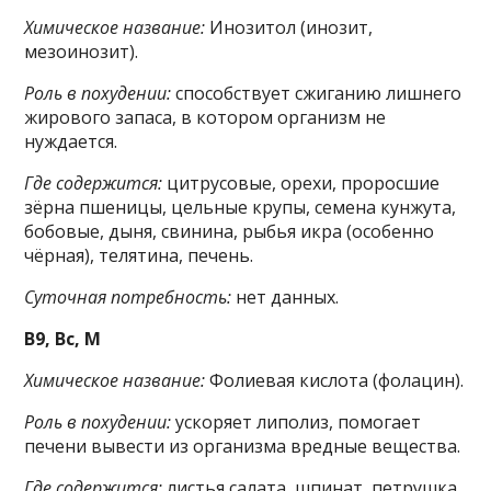
Химическое название:
Инозитол (инозит,
мезоинозит).
Роль в похудении:
способствует сжиганию лишнего
жирового запаса, в котором организм не
нуждается.
Где содержится:
цитрусовые, орехи, проросшие
зёрна пшеницы, цельные крупы, семена кунжута,
бобовые, дыня, свинина, рыбья икра (особенно
чёрная), телятина, печень.
Суточная потребность:
нет данных.
B9, Bс, M
Химическое название:
Фолиевая кислота (фолацин).
Роль в похудении:
ускоряет липолиз, помогает
печени вывести из организма вредные вещества.
Где содержится:
листья салата, шпинат, петрушка,