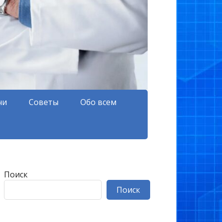
чи
Советы
Обо всем
Поиск
Поиск