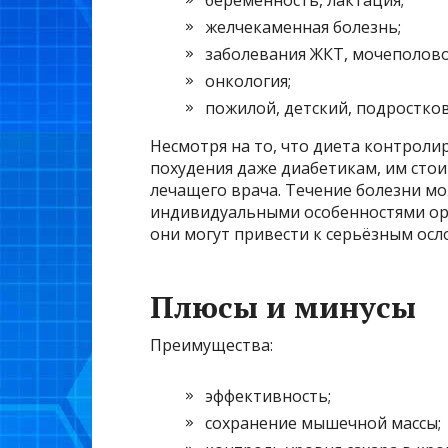
беременность, лактация;
желчекаменная болезнь;
заболевания ЖКТ, мочеполово
онкология;
пожилой, детский, подростков
Несмотря на то, что диета контроли
похудения даже диабетикам, им сто
лечащего врача. Течение болезни м
индивидуальными особенностями орг
они могут привести к серьёзным осл
Плюсы и минусы
Преимущества:
эффективность;
сохранение мышечной массы;