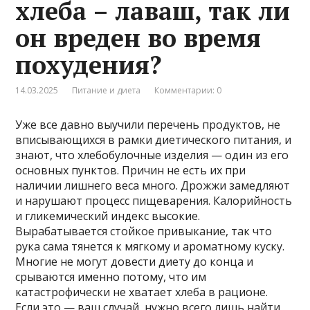
хлеба – лаваш, так ли
он вреден во время
похудения?
14.03.2025
Питание и диета
Комментарии: 0
Уже все давно выучили перечень продуктов, не
вписывающихся в рамки диетического питания, и
знают, что хлебобулочные изделия — один из его
основных пунктов. Причин не есть их при
наличии лишнего веса много. Дрожжи замедляют
и нарушают процесс пищеварения. Калорийность
и гликемический индекс высокие.
Вырабатывается стойкое привыкание, так что
рука сама тянется к мягкому и ароматному куску.
Многие не могут довести диету до конца и
срываются именно потому, что им
катастрофически не хватает хлеба в рационе.
Если это — ваш случай, нужно всего лишь найти