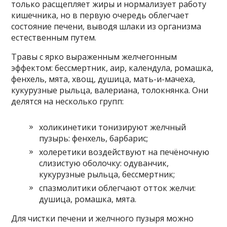
только расщепляет жиры и нормализует работу
кишечника, но в первую очередь облегчает
состояние печени, выводя шлаки из организма
естественным путем.
Травы с ярко выраженным желчегонным
эффектом: бессмертник, аир, календула, ромашка,
фенхель, мята, хвощ, душица, мать-и-мачеха,
кукурузные рыльца, валериана, толокнянка. Они
делятся на несколько групп:
холикинетики тонизируют желчный
пузырь: фенхель, барбарис;
холеретики воздействуют на печёночную
слизистую оболочку: одуванчик,
кукурузные рыльца, бессмертник;
спазмолитики облегчают отток желчи:
душица, ромашка, мята.
Для чистки печени и желчного пузыря можно