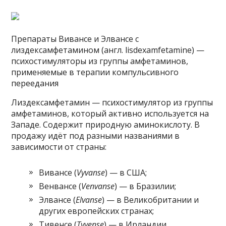
Препараты Вивансе и Элвансе с
лиздексамфетамином (англ. lisdexamfetamine) —
психостимуляторы из группы амфетаминов,
применяемые в терапии компульсивного
переедания
Лиздексамфетамин — психостимулятор из группы
амфетаминов, который активно используется на
Западе. Содержит природную аминокислоту. В
продажу идёт под разными названиями в
зависимости от страны:
Вивансе (
Vyvanse
) — в США;
Венвансе (
Venvanse
) — в Бразилии;
Элвансе (
Elvanse
) — в Великобритании и
других европейских странах;
Тивенсе (
Tyvense
) — в Ирландии.