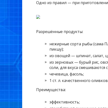
Одно из правил — при приготовлени
Разрешённые продукты:
нежирные сорта рыбы (сама П
пикшу);
из овощей — шпинат, салат, ц
из зерновых — бурый рис, овс
соли, для вкуса смешиваются 
чечевица, фасоль;
1 ст. л. качественного оливко
Преимущества:
эффективность;