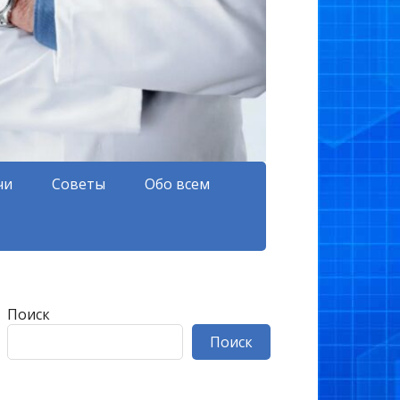
чи
Советы
Обо всем
Поиск
Поиск