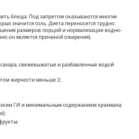
лить блюда. Под запретом оказываются многие
рых значится соль. Диета переносится трудно.
ньшения размеров порций и нормализации водно-
нно он является причиной ожирения).
з сахара, свежевыжатые и разбавленные водой
том жирности меньше 2;
изким ГИ и минимальным содержанием крахмала;
еб;
фрукты;