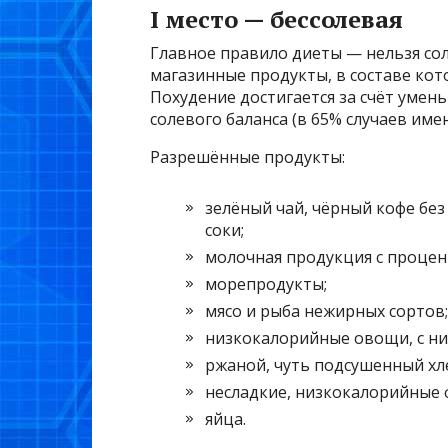
I место — бессолевая
Главное правило диеты — нельзя со
магазинные продукты, в составе кото
Похудение достигается за счёт уме
солевого баланса (в 65% случаев име
Разрешённые продукты:
зелёный чай, чёрный кофе бе
соки;
молочная продукция с процен
морепродукты;
мясо и рыба нежирных сортов;
низкокалорийные овощи, с н
ржаной, чуть подсушенный хл
несладкие, низкокалорийные 
яйца.