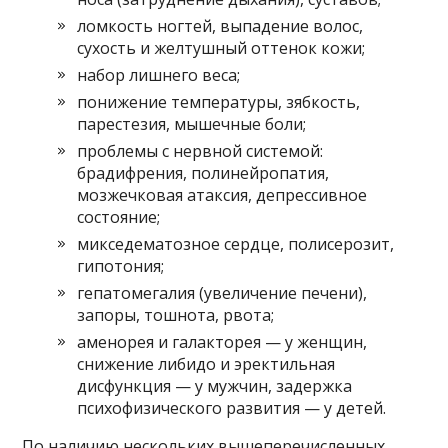
ломкость ногтей, выпадение волос,
сухость и желтушный оттенок кожи;
набор лишнего веса;
понижение температуры, зябкость,
парестезия, мышечные боли;
проблемы с нервной системой:
брадифрения, полинейропатия,
мозжечковая атаксия, депрессивное
состояние;
микседематозное сердце, полисерозит,
гипотония;
гепатомегалия (увеличение печени),
запоры, тошнота, рвота;
аменорея и галакторея — у женщин,
снижение либидо и эректильная
дисфункция — у мужчин, задержка
психофизического развития — у детей.
По наличию нескольких вышеперечисленных