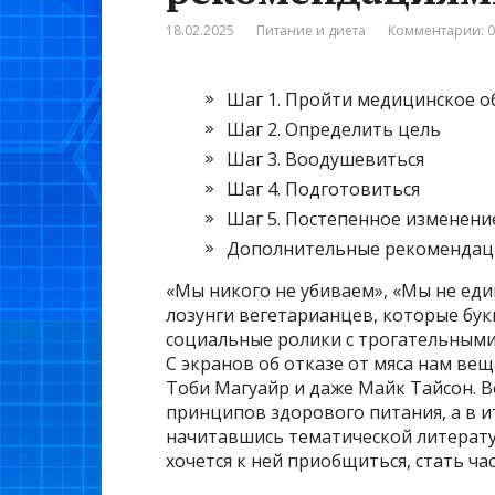
18.02.2025
Питание и диета
Комментарии: 0
Шаг 1. Пройти медицинское о
Шаг 2. Определить цель
Шаг 3. Воодушевиться
Шаг 4. Подготовиться
Шаг 5. Постепенное изменени
Дополнительные рекомендац
«Мы никого не убиваем», «Мы не еди
лозунги вегетарианцев, которые бу
социальные ролики с трогательным
С экранов об отказе от мяса нам ве
Тоби Магуайр и даже Майк Тайсон. 
принципов здорового питания, а в ит
начитавшись тематической литерат
хочется к ней приобщиться, стать ч