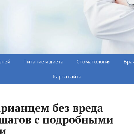
зней
Питание и диета
Стоматология
Вра
Карта сайта
арианцем без вреда
5 шагов с подробными
и