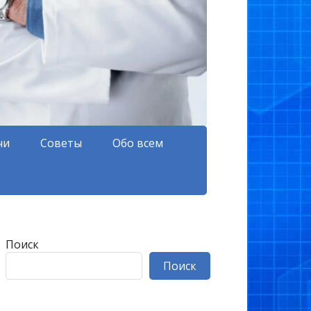
чи
Советы
Обо всем
Поиск
Поиск