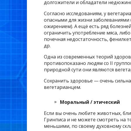
долгожители и обладатели недюжинн
Согласно исследованиям, у вегетар
опасными для жизни заболеваниями (
ожирением). А ещё есть ряд болезне
ограничить употребление мяса, либо 
почечная недостаточность, фенилкет
др.
Одна из современных теорий здоров
противопоказано людям со II группо
природной сути они являются вегет
Сохранить здоровье — очень сильная
вегетарианцем.
Моральный / этический
Если вы очень любите животных, бли
Гринписа и не можете смотреть на т
меньшими, по своему духовному скл