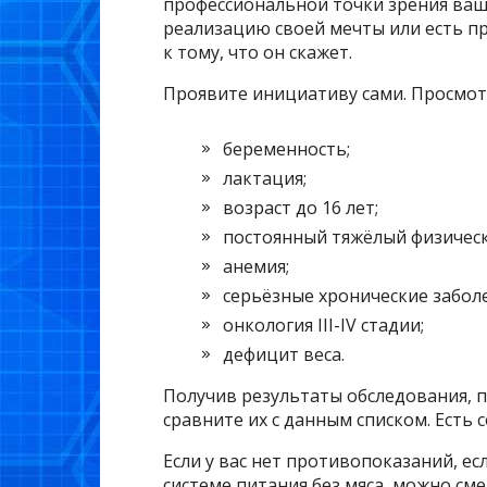
профессиональной точки зрения ваш
реализацию своей мечты или есть п
к тому, что он скажет.
Проявите инициативу сами. Просмот
беременность;
лактация;
возраст до 16 лет;
постоянный тяжёлый физическ
анемия;
серьёзные хронические забол
онкология III-IV стадии;
дефицит веса.
Получив результаты обследования, п
сравните их с данным списком. Есть 
Если у вас нет противопоказаний, ес
системе питания без мяса, можно см