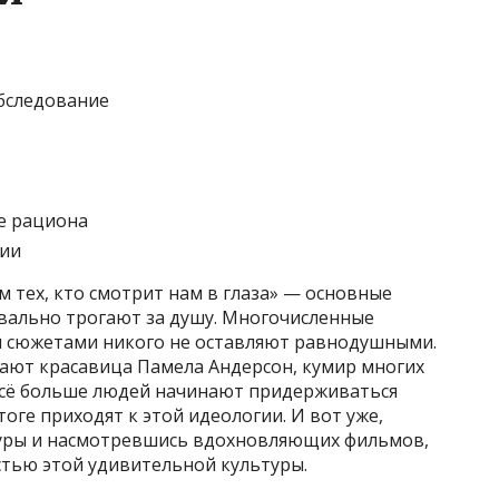
бследование
е рациона
ии
м тех, кто смотрит нам в глаза» — основные
квально трогают за душу. Многочисленные
и сюжетами никого не оставляют равнодушными.
щают красавица Памела Андерсон, кумир многих
Всё больше людей начинают придерживаться
оге приходят к этой идеологии. И вот уже,
уры и насмотревшись вдохновляющих фильмов,
астью этой удивительной культуры.