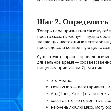
Шаг 2. Определить
Теперь пора признаться самому себе 
просто сказать «хочу» — нужно обосн
желающих настоящими вегетарианцам
преследовали конкретную цель, созн
Существуют заранее провальные мот
длительное время — соответственно
пищевым привычкам. Среди них:
это модно;
мой кумир — вегетарианец, и 
Аня (Таня, Катя…) стали вегет
хочется что-то поменять в св
не очень люблю мясо, могу об