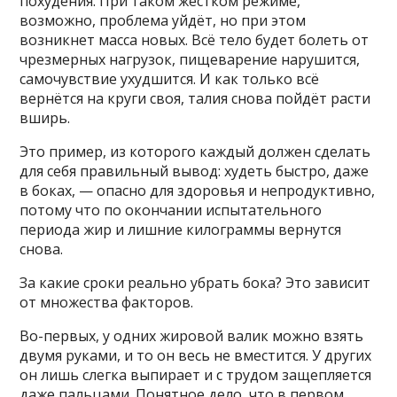
похудения. При таком жёстком режиме,
возможно, проблема уйдёт, но при этом
возникнет масса новых. Всё тело будет болеть от
чрезмерных нагрузок, пищеварение нарушится,
самочувствие ухудшится. И как только всё
вернётся на круги своя, талия снова пойдёт расти
вширь.
Это пример, из которого каждый должен сделать
для себя правильный вывод: худеть быстро, даже
в боках, — опасно для здоровья и непродуктивно,
потому что по окончании испытательного
периода жир и лишние килограммы вернутся
снова.
За какие сроки реально убрать бока? Это зависит
от множества факторов.
Во-первых, у одних жировой валик можно взять
двумя руками, и то он весь не вместится. У других
он лишь слегка выпирает и с трудом защепляется
даже пальцами. Понятное дело, что в первом