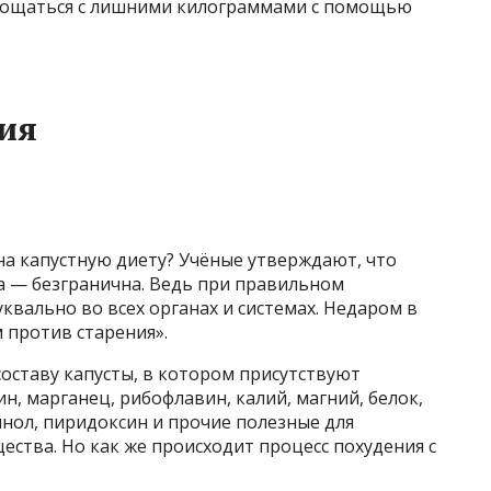
прощаться с лишними килограммами с помощью
ия
 на капустную диету? Учёные утверждают, что
а — безгранична. Ведь при правильном
квально во всех органах и системах. Недаром в
 против старения».
составу капусты, в котором присутствуют
, марганец, рибофлавин, калий, магний, белок,
инол, пиридоксин и прочие полезные для
ства. Но как же происходит процесс похудения с