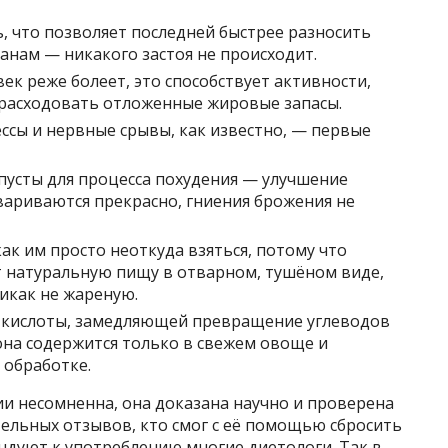
, что позволяет последней быстрее разносить
анам — никакого застоя не происходит.
к реже болеет, это способствует активности,
 расходовать отложенные жировые запасы.
ессы и нервные срывы, как известно, — первые
апусты для процесса похудения — улучшение
ариваются прекрасно, гниения брожения не
ак им просто неоткуда взяться, потому что
т натуральную пищу в отварном, тушёном виде,
икак не жареную.
й кислоты, замедляющей превращение углеводов
 она содержится только в свежем овоще и
 обработке.
ии несомненна, она доказана научно и проверена
ельных отзывов, кто смог с её помощью сбросить
ндуют к употреблению многие диетологи. Так в