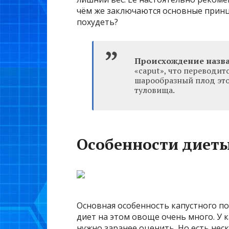
чём же заключаются основные принц
похудеть?
Происхождение назв
«caput», что переводитс
шарообразный плод это
туловища.
Особенности диет
Основная особенность капустного по
диет на этом овоще очень много. У 
нужно заранее оценить. Но есть не