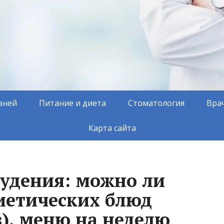
зней
Питание и диета
Стоматология
Вра
Карта сайта
худения: можно ли
диетических блюд
в), меню на неделю