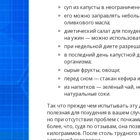
суп из капусты в неограничен
его можно заправлять неболь
оливкового масла;
диетический салат для похуден
на ужин — можно использоват
при недельной диете разрешае
в последний день капустной д
организма;
сырые фрукты, овощи;
перед сном — стакан кефира и
из напитков — зелёный чай, н
натуральные соки.
Так что прежде чем испытывать эту д
полезная для похудения в вашем слу
но при отсутствии проблем с почка
более, что, судя по отзывам, она п
килограммов. После столь трудного