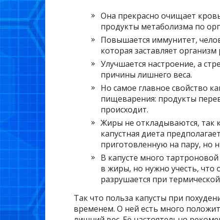
Она прекрасно очищает кровь
продукты метаболизма по орг
Повышается иммунитет, челове
которая заставляет организм
Улучшается настроение, а стр
причины лишнего веса.
Но самое главное свойство к
пищеварения: продукты перев
происходит.
Жиры не откладываются, так к
капустная диета предполагае
приготовленную на пару, но н
В капусте много тартроново
в жиры, но нужно учесть, что
разрушается при термической
Так что польза капусты при похуден
временем. О ней есть много положит
лишний вес. Её настоятельно рекоме