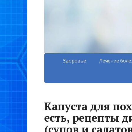
Здоровье
Лечение боле
Капуста для по
есть, рецепты 
(супов и салато