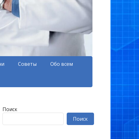
чи
Советы
Обо всем
Поиск
Поиск