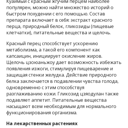
Куаймый с красным жгучим перцем наиболее
популярен, можно найти множество историй о
быстром похудении с его помощью. Состав
препарата включает в себя: экстракт красного
перца, природный белок, гликозиды (пищевые
клетчатки), питательные вещества и щелочь.
Красный перец способствует ускорению
метаболизма, а такой его компонент как
капсаицин, инициирует окисление жиров.
Щелочь цзоюаньжоу дает возможность избежать
появления изжоги, стимулируя пищеварение и
защищая стенки желудка. Действие природного
белка заключается в подавлении чувства голода,
одновременно с этим способствуя
разглаживанию кожи. Гликозид цзяодулан также
подавляет аппетит. Питательные вещества
насыщают всем необходимым для нормального
функционирования организма.
На лекарственных растениях