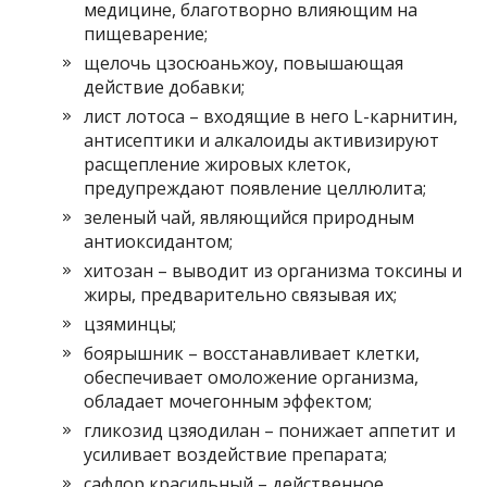
медицине, благотворно влияющим на
пищеварение;
щелочь цзосюаньжоу, повышающая
действие добавки;
лист лотоса – входящие в него L-карнитин,
антисептики и алкалоиды активизируют
расщепление жировых клеток,
предупреждают появление целлюлита;
зеленый чай, являющийся природным
антиоксидантом;
хитозан – выводит из организма токсины и
жиры, предварительно связывая их;
цзяминцы;
боярышник – восстанавливает клетки,
обеспечивает омоложение организма,
обладает мочегонным эффектом;
гликозид цзяодилан – понижает аппетит и
усиливает воздействие препарата;
сафлор красильный – действенное