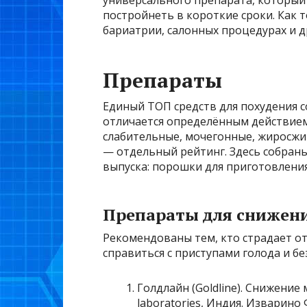
универсального препарата, который
постройнеть в короткие сроки. Как 
бариатрии, салонных процедурах и др
Препараты
Единый ТОП средств для похудения с
отличается определённым действием
слабительные, мочегонные, жиросжи
— отдельный рейтинг. Здесь собраны
выпуска: порошки для приготовления 
Препараты для снижен
Рекомендованы тем, кто страдает о
справиться с приступами голода и б
Голдлайн (Goldline). Снижение
laboratories, Индия. Изварино 