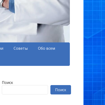
чи
Советы
Обо всем
Поиск
Поиск