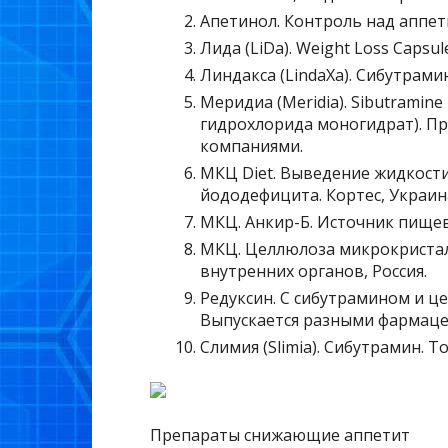
Апетинол. Контроль над аппети
Лида (LiDa). Weight Loss Capsul
Линдакса (LindaXa). Сибутрамин
Меридиа (Meridia). Sibutramine
гидрохлорида моногидрат). П
компаниями.
МКЦ Diet. Выведение жидкост
йододефицита. Кортес, Украин
МКЦ. Анкир-Б. Источник пищев
МКЦ. Целлюлоза микрокристал
внутренних органов, Россия.
Редуксин. С сибутрамином и це
Выпускается разными фармац
Слимия (Slimia). Сибутрамин. To
Препараты снижающие аппетит