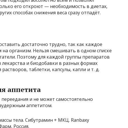
 бы подходил абсолютно всем и позволял
только его откроют — необходимость в диетах,
угих способах снижения веса сразу отпадёт.
оставить достаточно трудно, так как каждое
 на организм. Нельзя смешивать в одном списке
гатели. Поэтому для каждой группы препаратов
 лекарства и биодобавки в разных формах
растворов, таблетки, капсулы, капли и т. д.
ия аппетита
т переедания и не может самостоятельно
езудержным аппетитом.
 массы тела. Сибутрамин + МКЦ. Ranbaxy
Фарм, Россия.