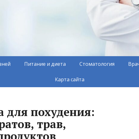
зней
Питание и диета
Стоматология
Вра
Карта сайта
а для похудения:
атов, трав,
продуктов