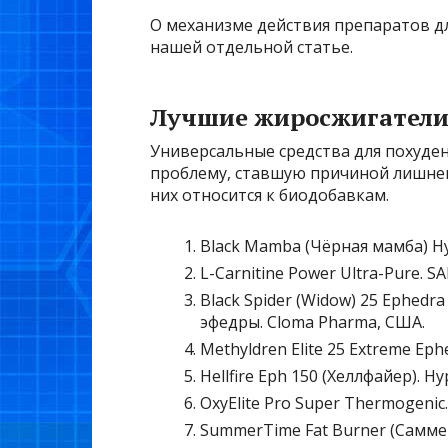
О механизме действия препаратов дл
нашей отдельной статье.
Лучшие жиросжигател
Универсальные средства для похуде
проблему, ставшую причиной лишнег
них относится к биодобавкам.
Black Mamba (Чёрная мамба) Hyp
L-Carnitine Power Ultra-Pure. S
Black Spider (Widow) 25 Ephed
эфедры. Cloma Pharma, США.
Methyldren Elite 25 Extreme Ep
Hellfire Eph 150 (Хеллфайер). Hy
OxyElite Pro Super Thermogenic
SummerTime Fat Burner (Самме