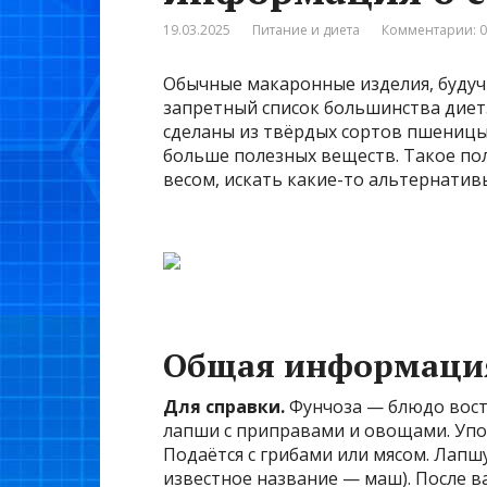
19.03.2025
Питание и диета
Комментарии: 0
Обычные макаронные изделия, будуч
запретный список большинства диет
сделаны из твёрдых сортов пшеницы,
больше полезных веществ. Такое пол
весом, искать какие-то альтернативы
Общая информаци
Для справки.
Фунчоза — блюдо восто
лапши с приправами и овощами. Упот
Подаётся с грибами или мясом. Лапш
известное название — маш). После в