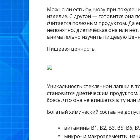
Можно ли есть фунчозу при похудени
изделие. С другой — готовится она п
считается полезным продуктом. Да 
непонятно, диетическая она или нет.
внимательно изучить пищевую ценно
Пищевая ценность:
Уникальность стеклянной лапши в то
становится диетическим продуктом. 
боясь, что она не впишется в ту или 
Богатый химический состав не допус
витамины В1, В2, В3, В5, В6, В9
микро- и макроэлементы: начи