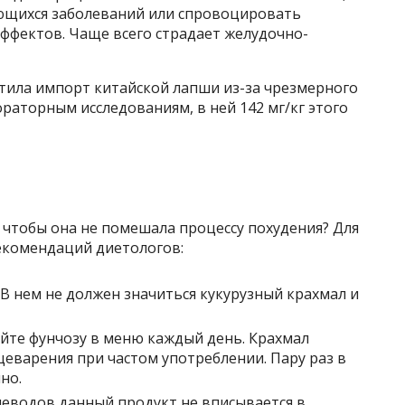
ющихся заболеваний или спровоцировать
ффектов. Чаще всего страдает желудочно-
етила импорт китайской лапши из-за чрезмерного
раторным исследованиям, в ней 142 мг/кг этого
 чтобы она не помешала процессу похудения? Для
екомендаций диетологов:
 В нем не должен значиться кукурузный крахмал и
йте фунчозу в меню каждый день. Крахмал
еварения при частом употреблении. Пару раз в
но.
леводов данный продукт не вписывается в