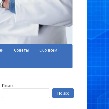
чи
Советы
Обо всем
Поиск
Поиск