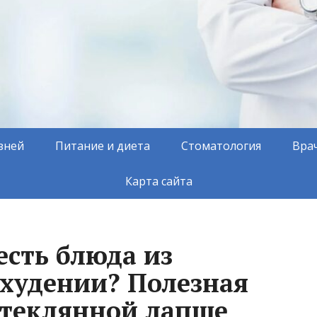
зней
Питание и диета
Стоматология
Вра
Карта сайта
есть блюда из
худении? Полезная
стеклянной лапше