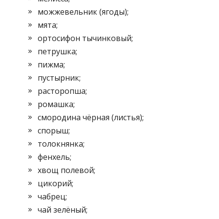
можжевельник (ягоды);
мята;
ортосифон тычинковый;
петрушка;
пижма;
пустырник;
расторопша;
ромашка;
смородина чёрная (листья);
спорыш;
толокнянка;
фенхель;
хвощ полевой;
цикорий;
чабрец;
чай зелёный;