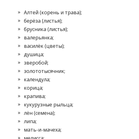
Алтей (корень и трава);
берёза (листья);
брусника (листья);
валерьянка;
василёк (цветы);
душица;
зверобой;
золототысячник;
календула;
корица;
крапива;
кукурузные рыльца;
лён (семена);
липа;
мать-и-мачеха;
мелисса;