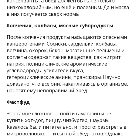
консерванты, а обед должен быть не только
низкокалорийным, но ещё и полезным. Да и масла
в них получается сверх нормы.
Копчения, колбасы, мясные субпродукты
После копчения продукты насыщаются опасными
канцерогенами. Сосиски, сардельки, колбасы,
ветчина, окорок, бекон, магазинные пельмени и
котлеты содержат такие вещества, как нитрит
натрия, полициклические ароматические
углеводороды, усилители вкуса,
гетероциклические амины, трансжиры. Научно
доказано, что все они, накапливаясь в организме,
наносят ему непоправимый вред.
Фастфуд
Это самое сложное — пойти в магазин и не
купить хот-дог, пиццу, чизбургер, шаурму.
Казалось бы, и питательно, и просто: разогреть в
микроволновке — и сытный обед готов. Однако