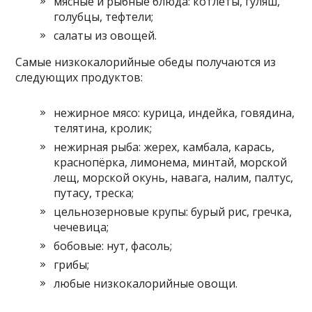
мясные и рыбные блюда: котлеты, гуляш,
голубцы, тефтели;
салаты из овощей.
Самые низкокалорийные обеды получаются из
следующих продуктов:
нежирное мясо: курица, индейка, говядина,
телятина, кролик;
нежирная рыба: жерех, камбала, карась,
краснопёрка, лимонема, минтай, морской
лещ, морской окунь, навага, налим, палтус,
путасу, треска;
цельнозерновые крупы: бурый рис, гречка,
чечевица;
бобовые: нут, фасоль;
грибы;
любые низкокалорийные овощи.