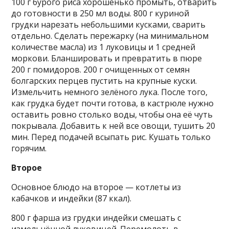
100 г бурого риса хорошенько промыть, отварить
до готовности в 250 мл воды. 800 г куриной
грудки нарезать небольшими кусками, сварить
отдельно. Сделать пережарку (на минимальном
количестве масла) из 1 луковицы и 1 средней
моркови. Бланшировать и превратить в пюре
200 г помидоров. 200 г очищенных от семян
болгарских перцев пустить на крупные куски.
Измельчить немного зелёного лука. После того,
как грудка будет почти готова, в кастрюле нужно
оставить ровно столько воды, чтобы она её чуть
покрывала. Добавить к ней все овощи, тушить 20
мин. Перед подачей всыпать рис. Кушать только
горячим.
Второе
Основное блюдо на второе — котлеты из
кабачков и индейки (87 ккал).
800 г фарша из грудки индейки смешать с
измельчённой луковицей. Перемолоть в