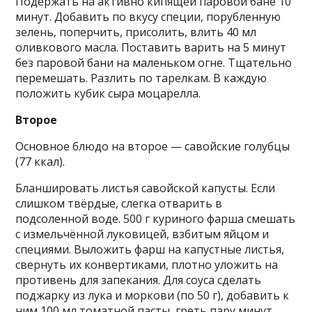
Подержать на активно кипящей паровой бане 10
минут. Добавить по вкусу специи, порубленную
зелень, поперчить, присолить, влить 40 мл
оливкового масла. Поставить варить на 5 минут
без паровой бани на маленьком огне. Тщательно
перемешать. Разлить по тарелкам. В каждую
положить кубик сыра моцарелла.
Второе
Основное блюдо на второе — савойские голубцы
(77 ккал).
Бланшировать листья савойской капусты. Если
слишком твёрдые, слегка отварить в
подсоленной воде. 500 г куриного фарша смешать
с измельчённой луковицей, взбитым яйцом и
специями. Выложить фарш на капустные листья,
свернуть их конвертиками, плотно уложить на
противень для запекания. Для соуса сделать
поджарку из лука и моркови (по 50 г), добавить к
ним 100 мл томатной пасты, греть пару минут,