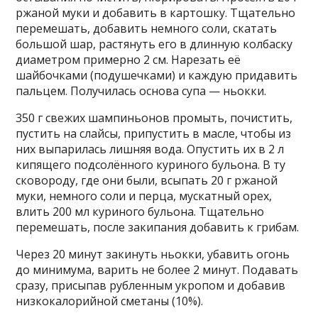
ржаной муки и добавить в картошку. Тщательно
перемешать, добавить немного соли, скатать
большой шар, растянуть его в длинную колбаску
диаметром примерно 2 см. Нарезать её
шайбочками (подушечками) и каждую придавить
пальцем. Получилась основа супа — ньокки.
350 г свежих шампиньонов промыть, почистить,
пустить на слайсы, припустить в масле, чтобы из
них выпарилась лишняя вода. Опустить их в 2 л
кипящего подсолённого куриного бульона. В ту
сковороду, где они были, всыпать 20 г ржаной
муки, немного соли и перца, мускатный орех,
влить 200 мл куриного бульона. Тщательно
перемешать, после закипания добавить к грибам.
Через 20 минут закинуть ньокки, убавить огонь
до минимума, варить не более 2 минут. Подавать
сразу, присыпав рубленным укропом и добавив
низкокалорийной сметаны (10%).