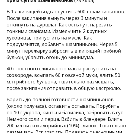
Крем-суп из шампиньонов
(78 ккал)
В 1 л кипящей воды опустить 600 г шампиньонов.
После закипания вынуть через 3 минуты и
откинуть на дуршлаг. Как остынут, нарезать
тонкими слайсами. Измельчить 2 крупных
луковицы, припустить на масле. Как
подрумянятся, добавить шампиньоны. Через 5
минут пережарку забросить в кипящий грибной
бульон, убавить огонь до минимума.
40 г постного сливочного масла распустить на
сковороде, всыпать 60 г овсяной муки, влить 50
мл грибного бульона, тщательно размешать,
после закипания отправить в общую кастрюлю.
Варить до полной готовности шампиньонов
(около получаса), оставить остывать. Порубить
по 10 г укропа, кинзы и базилика, забросить в суп.
Немного соли и перца. Взбить в блендере. Влить
200 мл низкокалорийных (10%) сливок. Тщательно
размешать. Вскипятить. Подавать с чесночными