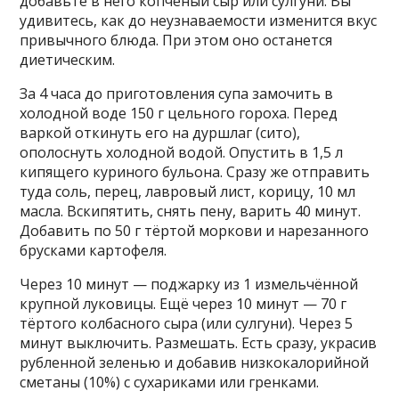
добавьте в него копчёный сыр или сулгуни. Вы
удивитесь, как до неузнаваемости изменится вкус
привычного блюда. При этом оно останется
диетическим.
За 4 часа до приготовления супа замочить в
холодной воде 150 г цельного гороха. Перед
варкой откинуть его на дуршлаг (сито),
ополоснуть холодной водой. Опустить в 1,5 л
кипящего куриного бульона. Сразу же отправить
туда соль, перец, лавровый лист, корицу, 10 мл
масла. Вскипятить, снять пену, варить 40 минут.
Добавить по 50 г тёртой моркови и нарезанного
брусками картофеля.
Через 10 минут — поджарку из 1 измельчённой
крупной луковицы. Ещё через 10 минут — 70 г
тёртого колбасного сыра (или сулгуни). Через 5
минут выключить. Размешать. Есть сразу, украсив
рубленной зеленью и добавив низкокалорийной
сметаны (10%) с сухариками или гренками.