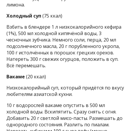
лимона.
Холодный суп
(75 ккал)
Взбить в блендере 1 л низкокалорийного кефира
(1%), 500 мл холодной кипячёной воды, 3
чесночных зубчика. Немного соли, перца, 20 мл
подсолнечного масла, 20 г порубленного укропа,
100 г истолчённых в порошок грецких орехов.
Натереть 300 г свежих огурцов, положить в суп.
Всё перемешать.
Вакаме
(20 ккал)
Низкокалорийный суп, который придётся по вкусу
любителям азиатской кухни.
10 г водорослей вакаме опустить в 500 мл
холодной воды. Вскипятить. Сразу снять с огня.
Добавить 20 г светлой мисо-пасты. Размешать до
однородного состояния. Разлить по пиалам.
Нарезать кубиками 100 г сыра тофу (можно