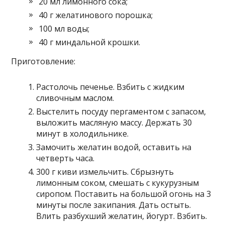
20 мл лимонного сока;
40 г желатинового порошка;
100 мл воды;
40 г миндальной крошки.
Приготовление:
Растолочь печенье. Взбить с жидким
сливочным маслом.
Выстелить посуду пергаментом с запасом,
выложить масляную массу. Держать 30
минут в холодильнике.
Замочить желатин водой, оставить на
четверть часа.
300 г киви измельчить. Сбрызнуть
лимонным соком, смешать с кукурузным
сиропом. Поставить на большой огонь на 3
минуты после закипания. Дать остыть.
Влить разбухший желатин, йогурт. Взбить.