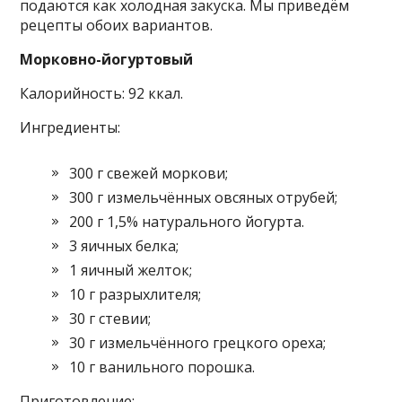
подаются как холодная закуска. Мы приведём
рецепты обоих вариантов.
Морковно-йогуртовый
Калорийность: 92 ккал.
Ингредиенты:
300 г свежей моркови;
300 г измельчённых овсяных отрубей;
200 г 1,5% натурального йогурта.
3 яичных белка;
1 яичный желток;
10 г разрыхлителя;
30 г стевии;
30 г измельчённого грецкого ореха;
10 г ванильного порошка.
Приготовление: