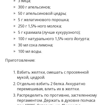
3 яйца;
300 г апельсинов;
50 г апельсиновой цедры;
5 г желатинового порошка;
250 г 1,5%-ного молока;
5 г крахмала (лучше кукурузного);
100 г натурального 1,5%-ного йогурта;
30 мл сока лимона;
100 мл воды.
Приготовление:
Взбить желтки, смешать с просеянной
мукой, цедрой.
Отдельно взбить 2 белка. Аккуратно
перемешивая, влить их в желтки.
Распределить по противню, застеленному
пергаментом. Держать в духовке полчаса