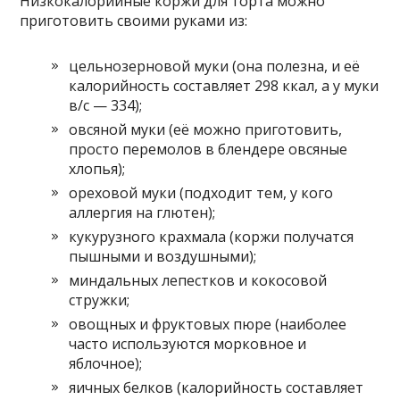
Низкокалорийные коржи для торта можно
приготовить своими руками из:
цельнозерновой муки (она полезна, и её
калорийность составляет 298 ккал, а у муки
в/с — 334);
овсяной муки (её можно приготовить,
просто перемолов в блендере овсяные
хлопья);
ореховой муки (подходит тем, у кого
аллергия на глютен);
кукурузного крахмала (коржи получатся
пышными и воздушными);
миндальных лепестков и кокосовой
стружки;
овощных и фруктовых пюре (наиболее
часто используются морковное и
яблочное);
яичных белков (калорийность составляет