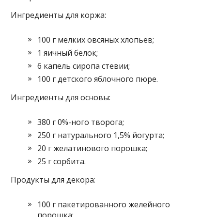
Ингредиенты для коржа:
100 г мелких овсяных хлопьев;
1 яичный белок;
6 капель сиропа стевии;
100 г детского яблочного пюре.
Ингредиенты для основы:
380 г 0%-ного творога;
250 г натурального 1,5% йогурта;
20 г желатинового порошка;
25 г сорбита.
Продукты для декора:
100 г пакетированного желейного
порошка;