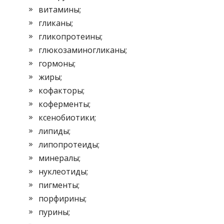
витамины;
гликаны;
гликопротеины;
глюкозаминогликаны;
гормоны;
жиры;
кофакторы;
коферменты;
ксенобиотики;
липиды;
липопротеиды;
минералы;
нуклеотиды;
пигменты;
порфирины;
пурины;