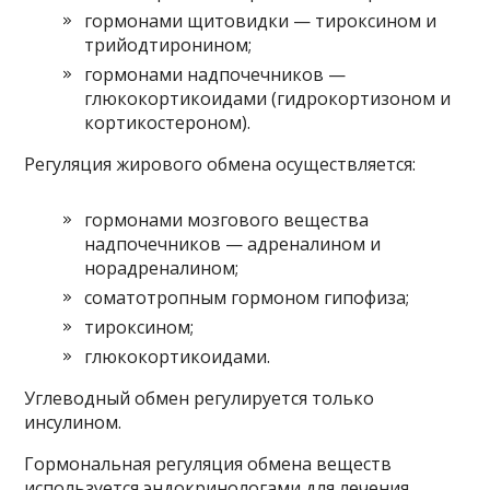
гормонами щитовидки — тироксином и
трийодтиронином;
гормонами надпочечников —
глюкокортикоидами (гидрокортизоном и
кортикостероном).
Регуляция жирового обмена осуществляется:
гормонами мозгового вещества
надпочечников — адреналином и
норадреналином;
соматотропным гормоном гипофиза;
тироксином;
глюкокортикоидами.
Углеводный обмен регулируется только
инсулином.
Гормональная регуляция обмена веществ
используется эндокринологами для лечения