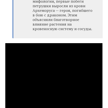
мифологии, первые побеги
петрушки выросли из крови
Археморуса — героя, погибшего
в бою с драконом. Этим
объясняли благотворное
влияние растения на
кровеносную систему и сосуды.