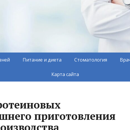
зней
Питание и диета
Стоматология
Вра
Карта сайта
ротеиновых
шнего приготовления
роизводства