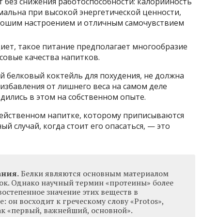
т без снижения работоспособности: калорийность
альна при высокой энергетической ценности,
орошим настроением и отличным самочувствием
диет, такое питание предполагает многообразие
совые качества напитков.
ой белковый коктейль для похудения, не должна
избавления от лишнего веса на самом деле
дились в этом на собственном опыте.
действенном напитке, которому приписываются
й случай, когда стоит его опасаться, — это
ания.
Белки являются основным материалом
ток. Однако научный термин «протеины» более
востепенное значение этих веществ в
: он восходит к греческому слову «Protos»,
ак «первый, важнейший, основной».