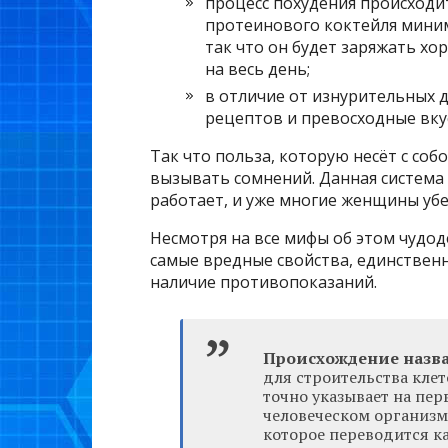
процесс похудения происходи
протеинового коктейля миним
так что он будет заряжать х
на весь день;
в отличие от изнурительных 
рецептов и превосходные вку
Так что польза, которую несёт с соб
вызывать сомнений. Данная система 
работает, и уже многие женщины убе
Несмотря на все мифы об этом чудо
самые вредные свойства, единственны
наличие противопоказаний.
Происхождение назв
для строительства кле
точно указывает на пер
человеческом организме
которое переводится к