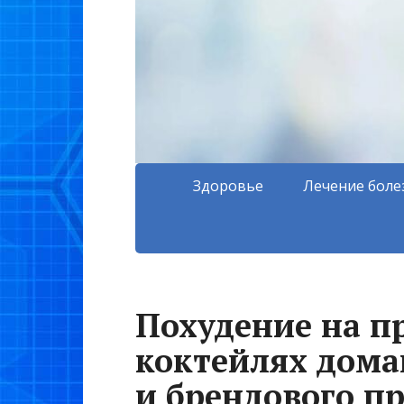
Здоровье
Лечение боле
Похудение на п
коктейлях дома
и брендового п