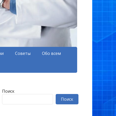
чи
Советы
Обо всем
Поиск
Поиск