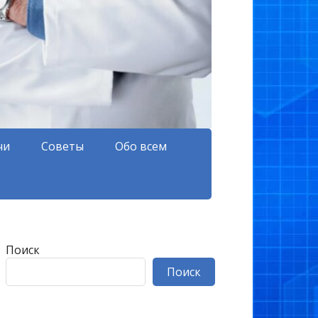
чи
Советы
Обо всем
Поиск
Поиск