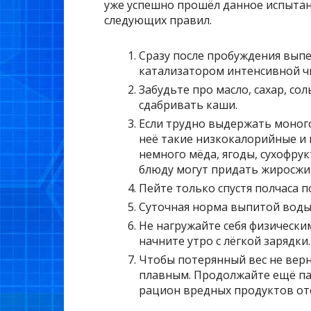
уже успешно прошёл данное испытани
следующих правил.
Сразу после пробуждения выпе
катализатором интенсивной ч
Забудьте про масло, сахар, с
сдабривать каши.
Если трудно выдержать моного
неё такие низкокалорийные и 
немного мёда, ягоды, сухофру
блюду могут придать жиросжи
Пейте только спустя полчаса п
Суточная норма выпитой воды 
Не нагружайте себя физическим
начните утро с лёгкой зарядки.
Чтобы потерянный вес не верн
плавным. Продолжайте ещё пар
рацион вредных продуктов от