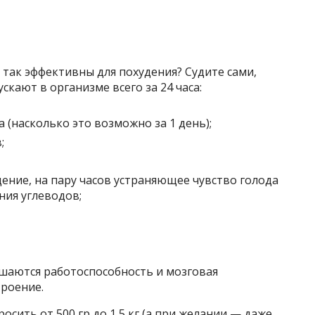
 так эффективны для похудения? Судите сами,
кают в организме всего за 24 часа:
(насколько это возможно за 1 день);
;
ние, на пару часов устраняющее чувство голода
ния углеводов;
ышаются работоспособность и мозговая
троение.
осить от 500 гр до 1,5 кг (а при желании — даже