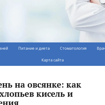
зней
Питание и диета
Стоматология
Вра
Карта сайта
нь на овсянке: как
хлопьев кисель и
ения