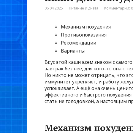
06.04.2025
Питание и диета
Комментарии: 0
Механизм похудения
Противопоказания
Рекомендации
Варианты
Вкус этой каши всем знаком с самого
завтрак без неё, для кого-то она с 
Но никто не может отрицать, что эт
иммунитет укрепляет, и работу желу
успокаивает. А ещё она очень ценит
эффективного и быстрого похудения 
стать не голодовкой, а настоящим п
Механизм похуден