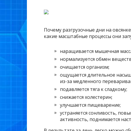
Почему разгрузочные дни на овсянке
какие масштабные процессы они запус
наращивается мышечная масса 
нормализуется обмен веществ
очищается организм;
ощущается длительное насыще
из-за медленного переварива
подавляется тяга к сладкому;
снижается холестерин;
улучшается пищеварение;
устраняется сонливость, пов
активность, поднимается нас
В результате за день легко можно сбр