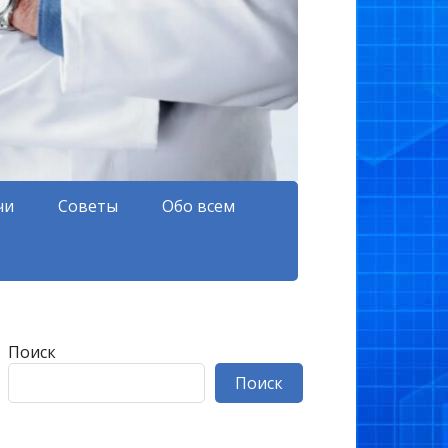
чи
Советы
Обо всем
Поиск
Поиск