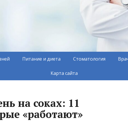
зней
Питание и диета
Стоматология
Вра
Карта сайта
нь на соках: 11
орые «работают»