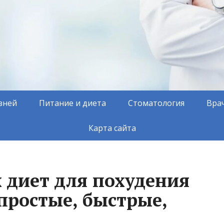
зней
Питание и диета
Стоматология
Вра
Карта сайта
 диет для похудения
 простые, быстрые,