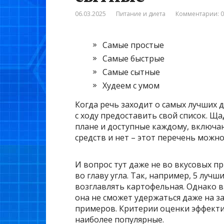
06.03.2025
Питание и диета
Комментарии: 0
Самые простые
Самые быстрые
Самые сытные
Худеем с умом
Когда речь заходит о самых лучших 
с ходу предоставить свой список. Щ
плане и доступные каждому, включ
средств и нет – этот перечень можн
И вопрос тут даже не во вкусовых пр
во главу угла. Так, например, 5 лучш
возглавлять картофельная. Однако 
она не сможет удержаться даже на з
примеров. Критерии оценки эффекти
наиболее популярные.