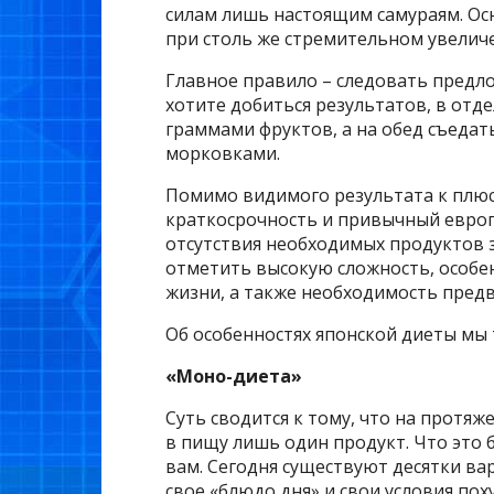
силам лишь настоящим самураям. Ос
при столь же стремительном увелич
Главное правило – следовать предло
хотите добиться результатов, в отд
граммами фруктов, а на обед съедать
морковками.
Помимо видимого результата к плюс
краткосрочность и привычный европе
отсутствия необходимых продуктов 
отметить высокую сложность, особен
жизни, а также необходимость пред
Об особенностях японской диеты мы 
«Моно-диета»
Суть сводится к тому, что на протя
в пищу лишь один продукт. Что это 
вам. Сегодня существуют десятки ва
свое «блюдо дня» и свои условия пох