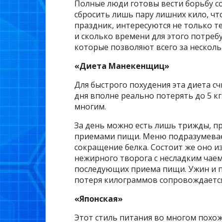
Полные люди готовы вести борьбу со
сбросить лишь пару лишних кило, чт
праздник, интересуются не только те
и сколько времени для этого потребу
которые позволяют всего за несколько
«Диета Манекенщиц»
Для быстрого похудения эта диета счи
дня вполне реально потерять до 5 к
многим.
За день можно есть лишь трижды, пр
приемами пищи. Меню подразумевает
сокращение белка. Состоит же оно из
нежирного творога с несладким чаем
последующих приема пищи. Ужин и п
потеря килограммов сопровождается
«Японская»
Этот стиль питания во многом похож