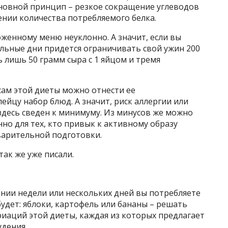
новной принцип – резкое сокращение углеводов
ении количества потребляемого белка.
женному меню неуклонно. А значит, если вы
ельные дни придется ограничивать свой ужин 200
 лишь 50 грамм сыра с 1 яйцом и тремя
ам этой диеты можно отнести ее
йцу набор блюд. А значит, риск аллергии или
здесь сведен к минимуму. Из минусов же можно
но для тех, кто привык к активному образу
варительной подготовки.
так же уже писали.
жении недели или нескольких дней вы потребляете
будет: яблоки, картофель или бананы – решать
риаций этой диеты, каждая из которых предлагает
удения.