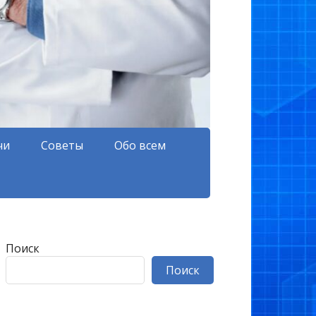
чи
Советы
Обо всем
Поиск
Поиск