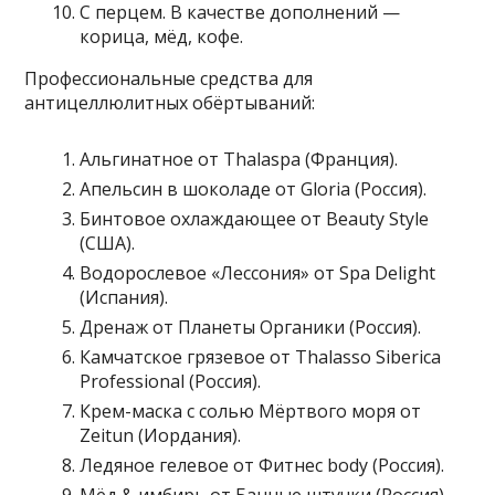
С перцем. В качестве дополнений —
корица, мёд, кофе.
Профессиональные средства для
антицеллюлитных обёртываний:
Альгинатное от Thalaspa (Франция).
Апельсин в шоколаде от Gloria (Россия).
Бинтовое охлаждающее от Beauty Style
(США).
Водорослевое «Лессония» от Spa Delight
(Испания).
Дренаж от Планеты Органики (Россия).
Камчатское грязевое от Thalasso Siberica
Professional (Россия).
Крем-маска с солью Мёртвого моря от
Zeitun (Иордания).
Ледяное гелевое от Фитнес body (Россия).
Мёд & имбирь от Банные штучки (Россия).