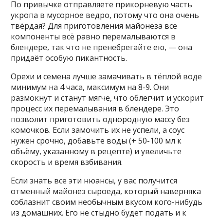
По привычке отправляете прикорневую часть
укропа в мусорное ведро, потому что она очень
твёрдая? Для приготовления майонеза все
компоненты всё равно перемалываются в
блендере, так что не пренебрегайте ею, — она
придаёт особую пикантность.
Орехи и семена лучше замачивать в тёплой воде
минимум на 4 часа, максимум на 8-9. Они
размокнут и станут мягче, что облегчит и ускорит
процесс их перемалывания в блендере. Это
позволит приготовить однородную массу без
комочков. Если замочить их не успели, а соус
нужен срочно, добавьте воды (+ 50-100 мл к
объёму, указанному в рецепте) и увеличьте
скорость и время взбивания.
Если знать все эти нюансы, у вас получится
отменный майонез сыроеда, который наверняка
соблазнит своим необычным вкусом кого-нибудь
из домашних. Его не стыдно будет подать и к