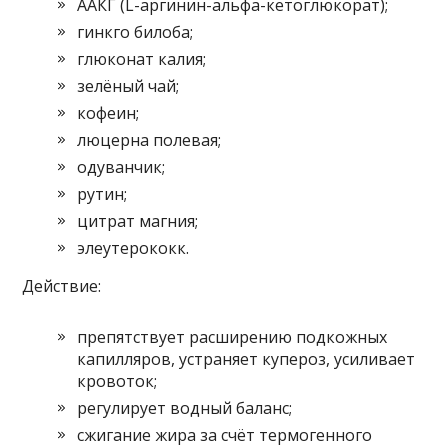
ААКГ (L-аргинин-альфа-кетоглюкорат);
гинкго билоба;
глюконат калия;
зелёный чай;
кофеин;
люцерна полевая;
одуванчик;
рутин;
цитрат магния;
элеутерококк.
Действие:
препятствует расширению подкожных
капилляров, устраняет купероз, усиливает
кровоток;
регулирует водный баланс;
сжигание жира за счёт термогенного