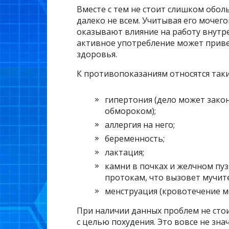
Вместе с тем не стоит слишком обо
далеко не всем. Учитывая его мочег
оказывают влияние на работу внутрен
активное употребление может приве
здоровья.
К противопоказаниям относятся такие
гипертония (дело может зако
обмороком);
аллергия на него;
беременность;
лактация;
камни в почках и желчном пуз
протокам, что вызовет мучит
менструация (кровотечение мо
При наличии данных проблем не сто
с целью похудения. Это вовсе не зна