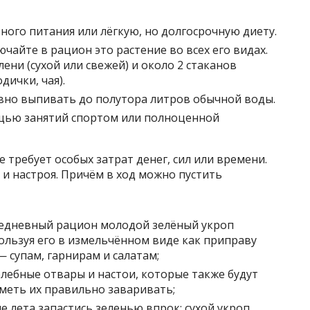
ного питания или лёгкую, но долгосрочную диету.
чайте в рацион это растение во всех его видах.
лени (сухой или свежей) и около 2 стаканов
дички, чая).
вно выпивать до полутора литров обычной воды.
ощью занятий спортом или полноценной
е требует особых затрат денег, сил или времени.
 и настроя. Причём в ход можно пустить
жедневный рацион молодой зелёный укроп
пользуя его в измельчённом виде как приправу
 супам, гарнирам и салатам;
елебные отвары и настои, которые также будут
уметь их правильно заваривать;
е лета запастись зеленью впрок: сухой укроп,