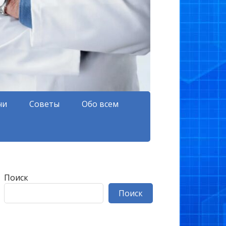
чи
Советы
Обо всем
Поиск
Поиск