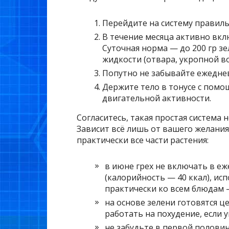
Перейдите на систему правиль
В течение месяца активно вклю
Суточная норма — до 200 гр зе
жидкости (отвара, укропной во
Попутно не забывайте ежедне
Держите тело в тонусе с пом
двигательной активности.
Согласитесь, такая простая система н
Зависит всё лишь от вашего желания
практически все части растения:
в июне грех не включать в е
(калорийность — 40 ккал), ис
практически ко всем блюдам —
на основе зелени готовятся ц
работать на похудение, если 
не забудьте в первой половин