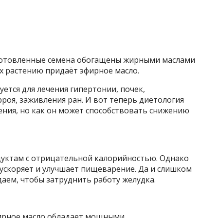
готовленные семена обогащены жирными маслами
х растению придаёт эфирное масло.
ется для лечения гипертонии, почек,
роя, заживления ран. И вот теперь диетология
ения, но как он может способствовать снижению
одуктам с отрицательной калорийностью. Однако
, ускоряет и улучшает пищеварение. Да и слишком
даем, чтобы затруднить работу желудка.
фирное масло обладает мощными