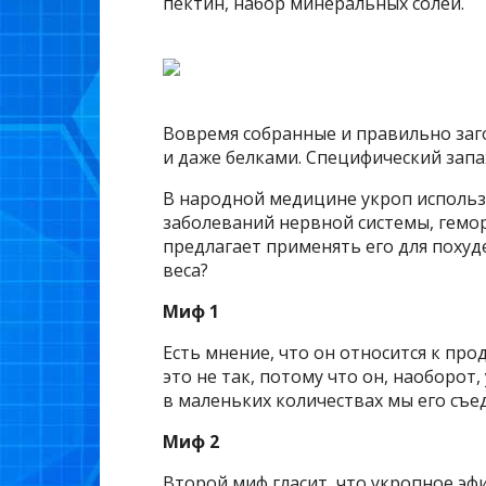
пектин, набор минеральных солей.
Вовремя собранные и правильно за
и даже белками. Специфический запа
В народной медицине укроп использу
заболеваний нервной системы, гемор
предлагает применять его для похуд
веса?
Миф 1
Есть мнение, что он относится к пр
это не так, потому что он, наоборот
в маленьких количествах мы его съе
Миф 2
Второй миф гласит, что укропное э