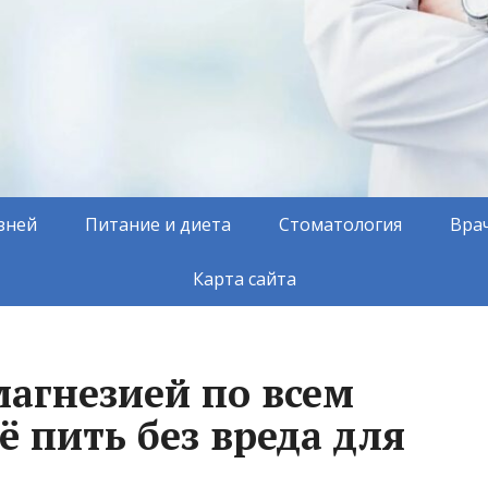
зней
Питание и диета
Стоматология
Вра
Карта сайта
магнезией по всем
ё пить без вреда для