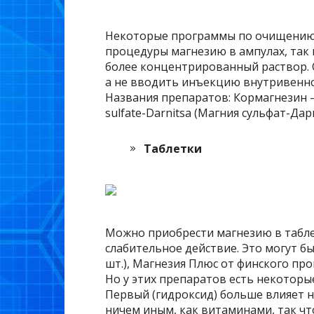
Некоторые программы по очищению 
процедуры магнезию в ампулах, так 
более концентрированный раствор. О
а не вводить инъекцию внутривенно.
Названия препаратов: Кормагнезин 
sulfate-Darnitsa (Магния сульфат-Дар
Таблетки
Можно приобрести магнезию в табле
слабительное действие. Это могут бы
шт.), Магнезия Плюс от финского прои
Но у этих препаратов есть некоторы
Первый (гидроксид) больше влияет на
ничем иным, как витаминами, так что