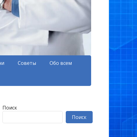
чи
Советы
Обо всем
Поиск
Поиск