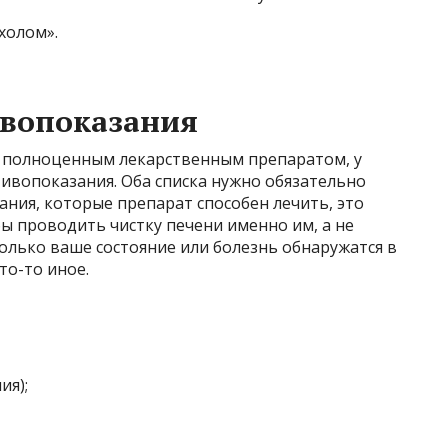
холом».
ивопоказания
 а полноценным лекарственным препаратом, у
тивопоказания. Оба списка нужно обязательно
вания, которые препарат способен лечить, это
бы проводить чистку печени именно им, а не
только ваше состояние или болезнь обнаружатся в
то-то иное.
ия);