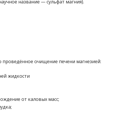
научное название — сульфат магния).
но проведённое очищение печени магнезией:
ней жидкости
ождение от каловых масс;
удка;