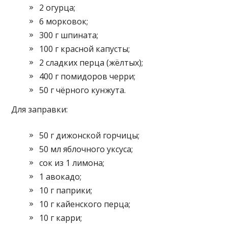
2 огурца;
6 морковок;
300 г шпината;
100 г красной капусты;
2 сладких перца (жёлтых);
400 г помидоров черри;
50 г чёрного кунжута.
Для заправки:
50 г дижонской горчицы;
50 мл яблочного уксуса;
сок из 1 лимона;
1 авокадо;
10 г паприки;
10 г кайенского перца;
10 г карри;