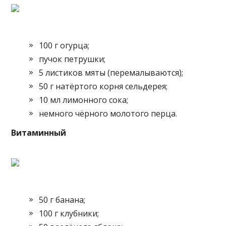
100 г огурца;
пучок петрушки;
5 листиков мяты (перемалываются);
50 г натёртого корня сельдерея;
10 мл лимонного сока;
немного чёрного молотого перца.
Витаминный
50 г банана;
100 г клубники;