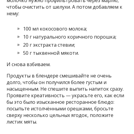
молочко нужно профильтровать через марлю,
чтобы очистить от шелухи. А потом добавляем к
нему:
100 мл кокосового молока;
10 г натурального коричного порошка;
20 г экстракта стевии;
50 г тыквенной мякоти.
И снова взбиваем.
Продукты в блендере смешивайте не очень
долго, чтобы он получился более густым и
насыщенным. Не спешите выпить напиток сразу.
Проявите креативность — украсьте его, как если
бы это было изысканное ресторанное блюдо:
посыпьте истолчёнными орешками, бросьте
сверху несколько цельных ягодок, положите
листик мяты.