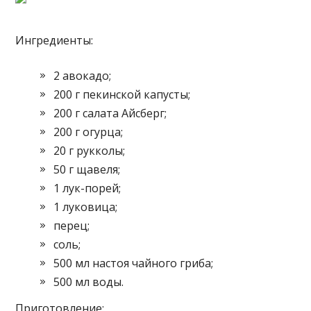
Ингредиенты:
2 авокадо;
200 г пекинской капусты;
200 г салата Айсберг;
200 г огурца;
20 г рукколы;
50 г щавеля;
1 лук-порей;
1 луковица;
перец;
соль;
500 мл настоя чайного гриба;
500 мл воды.
Приготовление: