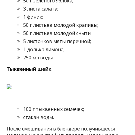
50 г зелёного яблока;
3 листа салата;
1 финик;
50 г листьев молодой крапивы;
50 г листьев молодой сныти;
5 листочков мяты перечной;
1 долька лимона;
250 мл воды.
Тыквенный шейк
100 г тыквенных семечек;
стакан воды.
После смешивания в блендере получившееся