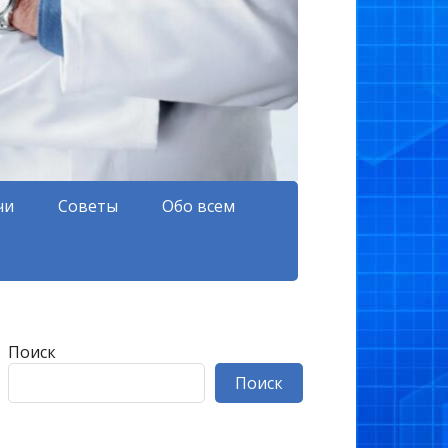
чи
Советы
Обо всем
Поиск
Поиск