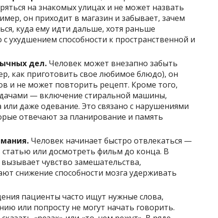
ряться на знакомых улицах и не может назвать
имер, он приходит в магазин и забывает, зачем
ся, куда ему идти дальше, хотя раньше
о с ухудшением способности к пространственной и
ычных дел.
Человек может внезапно забыть
р, как приготовить свое любимое блюдо), он
ов и не может повторить рецепт. Кроме того,
адачами — включение стиральной машины,
 или даже одевание. Это связано с нарушениями
орые отвечают за планирование и память
имания.
Человек начинает быстро отвлекаться —
 статью или досмотреть фильм до конца. В
о вызывает чувство замешательства,
ают снижение способности мозга удерживать
щения пациенты часто ищут нужные слова,
ию или попросту не могут начать говорить.