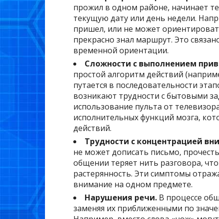
прожил в одном районе, начинает те
текущую дату или день недели. Напр
пришел, или не может ориентировать
прекрасно знал маршрут. Это связан
временной ориентации.
Сложности с выполнением прив
простой алгоритм действий (наприме
путается в последовательности этап
возникают трудности с бытовыми з
использование пульта от телевизора
исполнительных функций мозга, кот
действий.
Трудности с концентрацией вн
не может дописать письмо, прочесть
общении теряет нить разговора, чт
растерянность. Эти симптомы отраж
внимание на одном предмете.
Нарушения речи.
В процессе об
заменяя их приближенными по значен