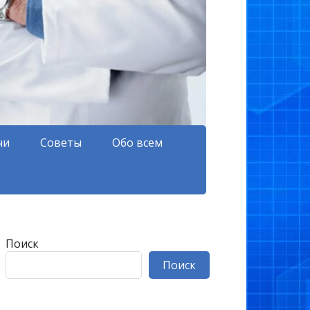
чи
Советы
Обо всем
Поиск
Поиск