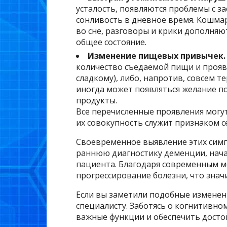
усталость, появляются проблемы с з
сонливость в дневное время. Кошма
во сне, разговоры и крики дополняю
общее состояние.
Изменение пищевых привычек
количество съедаемой пищи и прояв
сладкому), либо, напротив, совсем те
иногда может появляться желание п
продукты.
Все перечисленные проявления могу
их совокупность служит признаком с
Своевременное выявление этих симп
раннюю диагностику деменции, нача
пациента. Благодаря современным 
прогрессирование болезни, что знач
Если вы заметили подобные изменени
специалисту. Заботясь о когнитивн
важные функции и обеспечить досто