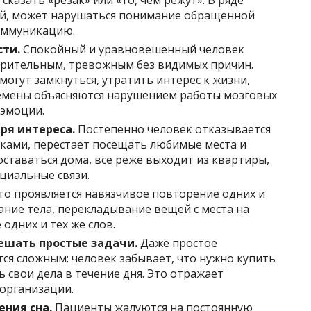
сказать «резак» или «то, чем режут». В ряде
ой, может нарушаться понимание обращенной
коммуникацию.
сти.
Спокойный и уравновешенный человек
зрительным, тревожным без видимых причин.
огут замкнуться, утратить интерес к жизни,
ремены объясняются нарушением работы мозговых
 эмоции.
ря интереса.
Постепенно человек отказывается
иками, перестает посещать любимые места и
оставаться дома, все реже выходит из квартиры,
циальные связи.
то проявляется навязчивое повторение одних и
ние тела, перекладывание вещей с места на
одних и тех же слов.
ешать простые задачи.
Даже простое
тся сложным: человек забывает, что нужно купить
 свои дела в течение дня. Это отражает
организации.
ния сна.
Пациенты жалуются на постоянную