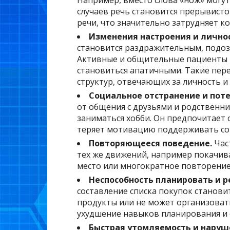
Например, вместо слова «нож» могут 
случаев речь становится прерывист
речи, что значительно затрудняет 
Изменения настроения и лично
становится раздражительным, подо
Активные и общительные пациенты м
становиться апатичными. Такие пе
структур, отвечающих за личность и
Социальное отстранение и поте
от общения с друзьями и родственн
заниматься хобби. Он предпочитает 
теряет мотивацию поддерживать со
Повторяющееся поведение.
Час
тех же движений, например покачива
место или многократное повторение 
Неспособность планировать и р
составление списка покупок станови
продукты или не может организовать
ухудшение навыков планирования и 
Быстрая утомляемость и наруше