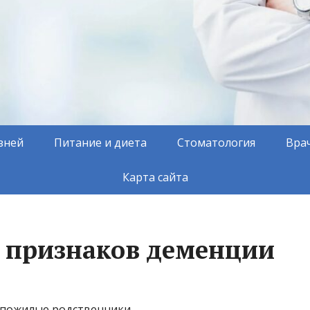
зней
Питание и диета
Стоматология
Вра
Карта сайта
 признаков деменции
ь пожилые родственники.