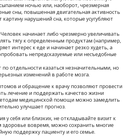
асыпанием ночью или, наоборот, чрезмерная
рные сны, повышенная двигательная активность
т картину нарушений сна, которые усугубляют
.
Человек начинает либо чрезмерно увеличивать
лять тягу к определенным продуктам (например,
ряет интерес к еде и начинает резко худеть, а
опробовать непредсказуемые или несъедобные
т по отдельности казаться незначительными, но
ерьезных изменений в работе мозга.
томов и обращение к врачу позволяют провести
ть лечение и поддержать качество жизни
методам медицинской помощи можно замедлить
ительно улучшает прогноз.
я у себя или близких, не откладывайте визит к
ом здоровье вовремя, можно сохранить многие
йную поддержку пациенту и его семье.