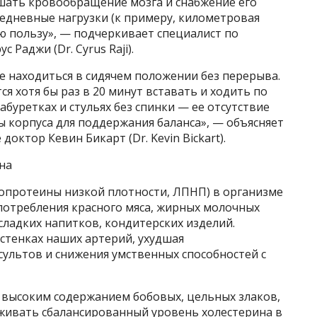
шать кровообращение мозга и снабжение его
едневные нагрузки (к примеру, километровая
ю пользу», — подчеркивает специалист по
 Раджи (Dr. Cyrus Raji).
е находиться в сидячем положении без перерыва.
ся хотя бы раз в 20 минут вставать и ходить по
абуретках и стульях без спинки — ее отсутствие
 корпуса для поддержания баланса», — объясняет
октор Кевин Бикарт (Dr. Kevin Bickart).
на
попротеины низкой плотности, ЛПНП) в организме
потребления красного мяса, жирных молочных
сладких напитков, кондитерских изделий.
стенках наших артерий, ухудшая
ультов и снижения умственных способностей с
 высоким содержанием бобовых, цельных злаков,
живать сбалансированный уровень холестерина в