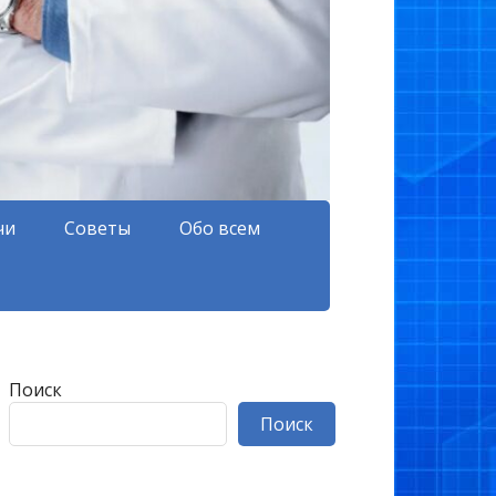
чи
Советы
Обо всем
Поиск
Поиск