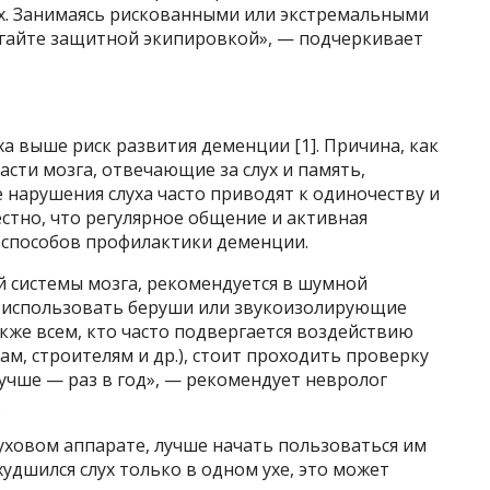
х. Занимаясь рискованными или экстремальными
егайте защитной экипировкой», — подчеркивает
в
а выше риск развития деменции [1]. Причина, как
асти мозга, отвечающие за слух и память,
е нарушения слуха часто приводят к одиночеству и
стно, что регулярное общение и активная
 способов профилактики деменции.
й системы мозга, рекомендуется в шумной
х использовать беруши или звукоизолирующие
акже всем, кто часто подвергается воздействию
ам, строителям и др.), стоит проходить проверку
а лучше — раз в год», — рекомендует невролог
.
уховом аппарате, лучше начать пользоваться им
худшился слух только в одном ухе, это может