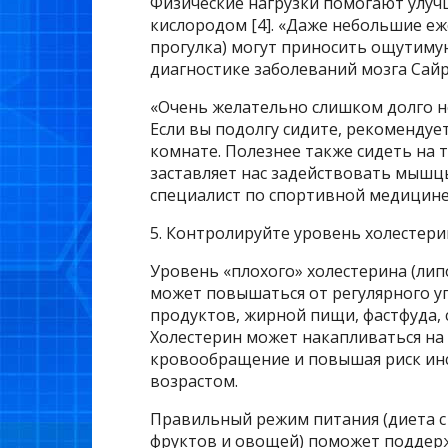
Физические нагрузки помогают улуч
кислородом [4]. «Даже небольшие еж
прогулка) могут приносить ощутиму
диагностике заболеваний мозга Сайрус
«Очень желательно слишком долго н
Если вы подолгу сидите, рекомендует
комнате. Полезнее также сидеть на т
заставляет нас задействовать мышцы
специалист по спортивной медицине д
5. Контролируйте уровень холестери
Уровень «плохого» холестерина (ли
может повышаться от регулярного у
продуктов, жирной пищи, фастфуда, 
Холестерин может накапливаться на 
кровообращение и повышая риск инс
возрастом.
Правильный режим питания (диета с
фруктов и овощей) поможет поддер