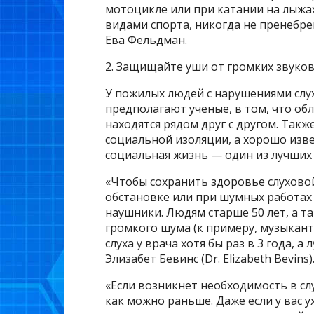
мотоцикле или при катании на лыжа
видами спорта, никогда не пренебр
Ева Фельдман.
2. Защищайте уши от громких звуко
У пожилых людей с нарушениями слух
предполагают ученые, в том, что обл
находятся рядом друг с другом. Такж
социальной изоляции, а хорошо изве
социальная жизнь — один из лучших
«Чтобы сохранить здоровье слухово
обстановке или при шумных работа
наушники. Людям старше 50 лет, а т
громкого шума (к примеру, музыкант
слуха у врача хотя бы раз в 3 года, 
Элизабет Бевинс (Dr. Elizabeth Bevins)
«Если возникнет необходимость в сл
как можно раньше. Даже если у вас у