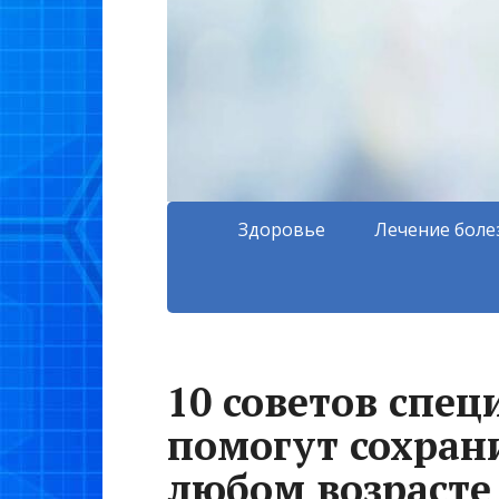
Здоровье
Лечение боле
10 советов спец
помогут сохран
любом возрасте