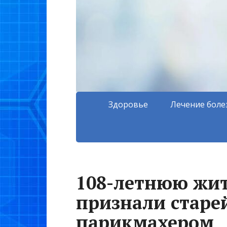
Здоровье
Лечение боле
108-летнюю жи
признали стар
парикмахером