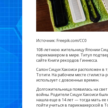
Источник: Freepik.com/CC0
108-летнюю жительницу Японии Сиц
парикмахером в мире. Титул подтвер
сайте Книги рекордов Гиннесса.
Салон Сицуи Хакоиси расположен в т
Тотиги. На рабочем месте стилиста-
использует с довоенных времен.
Долгожительница появилась на свет 
войны. Родители Сицуи Хакоиси был
нашла еще в 14 лет — тогда мать ее 
пойти учиться в парикмахерской в Ток