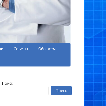
чи
Советы
Обо всем
Поиск
Поиск