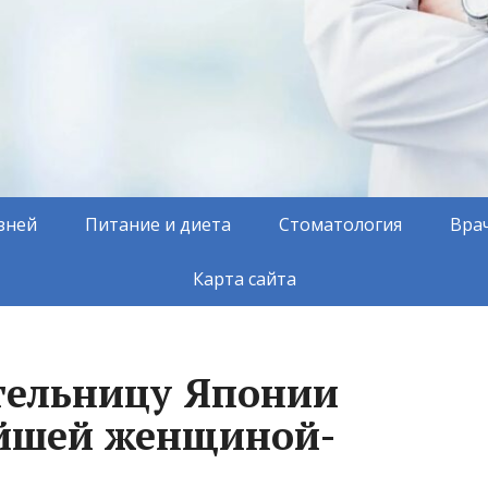
зней
Питание и диета
Стоматология
Вра
Карта сайта
тельницу Японии
ейшей женщиной-