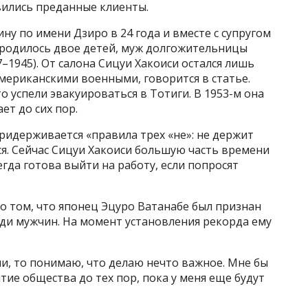
явились преданные клиенты.
ну по имени Дзиро в 24 года и вместе с супругом
е родилось двое детей, муж долгожительницы
–1945). От салона Сицуи Хакоиси остался лишь
мериканскими военными, говорится в статье.
то успели эвакуироваться в Тотиги. В 1953-м она
ет до сих пор.
ридерживается «правила трех «не»: не держит
ится. Сейчас Сицуи Хакоиси большую часть времени
гда готова выйти на работу, если попросят
 о том, что японец Эцуро Ватанабе был признан
ди мужчин. На момент установления рекорда ему
и, то понимаю, что делаю нечто важное. Мне бы
тие общества до тех пор, пока у меня еще будут