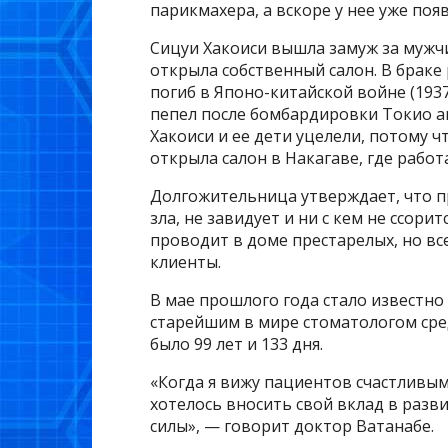
парикмахера, а вскоре у нее уже по
Сицуи Хакоиси вышла замуж за мужчи
открыла собственный салон. В брак
погиб в Японо-китайской войне (1937
пепел после бомбардировки Токио а
Хакоиси и ее дети уцелели, потому ч
открыла салон в Накагаве, где работа
Долгожительница утверждает, что п
зла, не завидует и ни с кем не ссор
проводит в доме престарелых, но все
клиенты.
В мае прошлого года стало известно
старейшим в мире стоматологом сре
было 99 лет и 133 дня.
«Когда я вижу пациентов счастливым
хотелось вносить свой вклад в разви
силы», — говорит доктор Ватанабе.