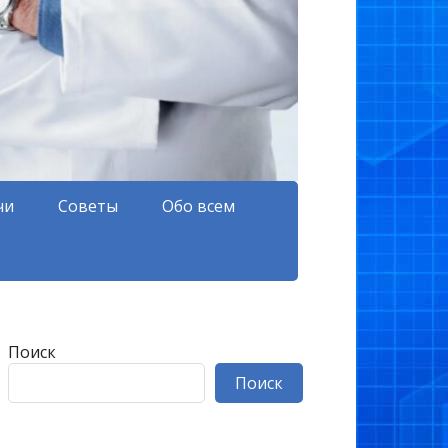
чи
Советы
Обо всем
Поиск
Поиск