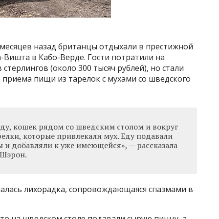
 месяцев назад британцы отдыхали в престижной
-Вишта в Кабо-Верде. Гости потратили на
 стерлингов (около 300 тысяч рублей), но стали
приема пищи из тарелок с мухами со шведского
уду, кошек рядом со шведским столом и вокруг
арелки, которые привлекали мух. Еду подавали
 и добавляли к уже имеющейся», — рассказала
 Шэрон.
ачалась лихорадка, сопровождающаяся спазмами в
что на шведском столе подавали сырую пиццу, а