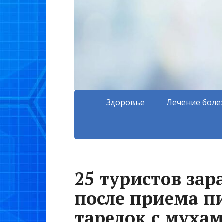
Здоровье
Лечение боле
25 туристов за
после приема п
тарелок с мухам