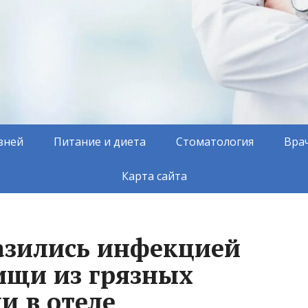
зней
Питание и диета
Стоматология
Вра
Карта сайта
разились инфекцией
ищи из грязных
и в отеле