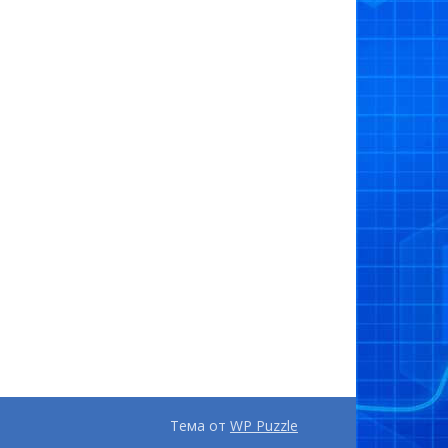
Тема от
WP Puzzle