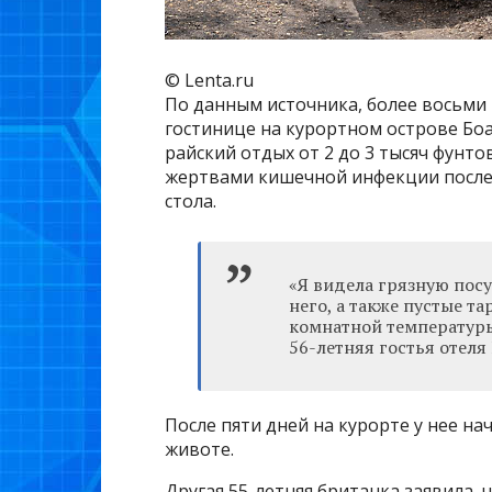
© Lenta.ru
По данным источника, более восьми
гостинице на курортном острове Боа
райский отдых от 2 до 3 тысяч фунтов
жертвами кишечной инфекции после 
стола.
«Я видела грязную пос
него, а также пустые т
комнатной температуры
56-летняя гостья отеля
После пяти дней на курорте у нее н
животе.
Другая 55-летняя британка заявила, 