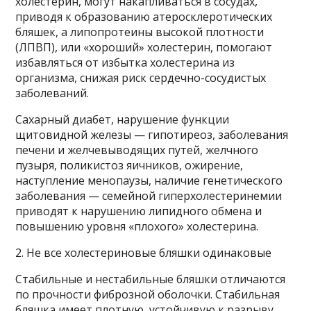
холестерин, могут накапливаться в сосудах,
приводя к образованию атеросклеротических
бляшек, а липопротеины высокой плотности
(ЛПВП), или «хороший» холестерин, помогают
избавляться от избытка холестерина из
организма, снижая риск сердечно-сосудистых
заболеваний.
Сахарный диабет, нарушение функции
щитовидной железы — гипотиреоз, заболевания
печени и желчевыводящих путей, желчного
пузыря, поликистоз яичников, ожирение,
наступление менопаузы, наличие генетического
заболевания — семейной гиперхолестеринемии
приводят к нарушению липидного обмена и
повышению уровня «плохого» холестерина.
2. Не все холестериновые бляшки одинаковые
Стабильные и нестабильные бляшки отличаются
по прочности фиброзной оболочки. Стабильная
бляшка имеет плотную, устойчивую к разрыву