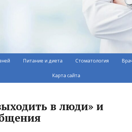
зней
Питание и диета
Стоматология
Вра
Карта сайта
«выходить в люди» и
общения