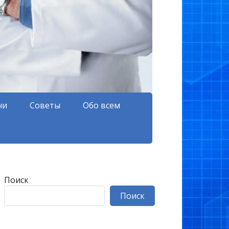
чи
Советы
Обо всем
Поиск
Поиск