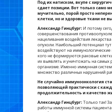
Под их натиском, вкупе с хирург
сдает позиции. Вот только само 
мучительно, порой просто непере
клетки, но и здоровые ткани не 
Александр Гинцбург:
И потому сего
совершенствования противоопухоле
нацеливания воздействия лекарства
опухоли. Наибольший потенциал тут
воздействуют на иммунологические 
кого не формируются раковые клетки
их выявлять и уничтожать на самых р
организме. Именно иммунная систем
множество различных нарушений рабо
Не случайно иммуноонкология ст
позволяющей практически с кажд
продолжительность и качество ж
Александр Гинцбург:
Только так! З
работы иммунной системы пациента 