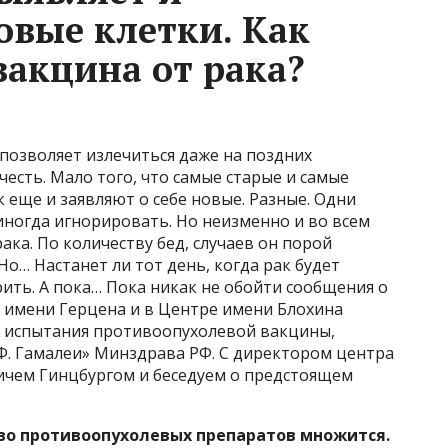
овые клетки. Как
вакцина от рака?
позволяет излечиться даже на поздних
есть. Мало того, что самые старые и самые
ак еще и заявляют о себе новые. Разные. Одни
иногда игнорировать. Но неизменно и во всем
ка. По количеству бед, случаев он порой
 Но… Настанет ли тот день, когда рак будет
рить. А пока… Пока никак не обойти сообщения о
 имени Герцена и в Центре имени Блохина
е испытания противоопухолевой вакцины,
. Гамалеи» Минздрава РФ. С директором центра
чем Гинцбургом и беседуем о предстоящем
во противоопухолевых препаратов множится.