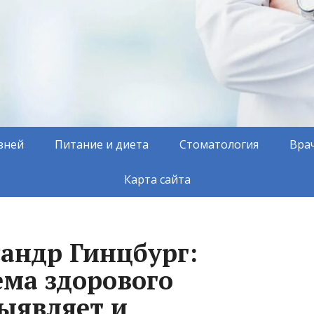
зней
Питание и диета
Стоматология
Вра
Карта сайта
андр Гинцбург:
ма здорового
выявляет и