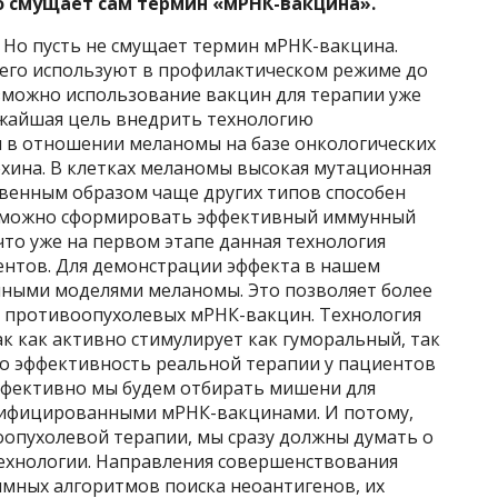
о смущает сам термин «мРНК-вакцина».
. Но пусть не смущает термин мРНК-вакцина.
сего используют в профилактическом режиме до
озможно использование вакцин для терапии уже
ижайшая цель внедрить технологию
в отношении меланомы на базе онкологических
хина. В клетках меланомы высокая мутационная
твенным образом чаще других типов способен
е можно сформировать эффективный иммунный
что уже на первом этапе данная технология
нтов. Для демонстрации эффекта в нашем
иными моделями меланомы. Это позволяет более
ы противоопухолевых мРНК-вакцин. Технология
к как активно стимулирует как гуморальный, так
о эффективность реальной терапии у пациентов
эффективно мы будем отбирать мишени для
ифицированными мРНК-вакцинами. И потому,
оопухолевой терапии, мы сразу должны думать о
хнологии. Направления совершенствования
мных алгоритмов поиска неоантигенов, их