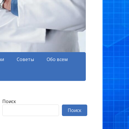
чи
Советы
Обо всем
Поиск
Поиск