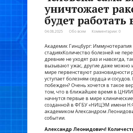
уничтожает рак
будет работать 
04.08.2025
Обо всем
Комментарии: 0
Академик Гинцбург: Иммунотерапия 
стадияхКоличество болезней не переч
древние не уходят раз и навсегда, т
вызывают ужас, другие даже можно 
мире первенствуют разновидности ра
уступает болезням сердца и сосудов.
побежден? Очень хочется в такое ве
том, что в ближайшее время в ЦНИИ
начнутся первые в мире клинически
созданной в ФГБУ «НИЦЭМ имени Н.Ф
академиком Александром Леонидови
событии.
Александр Леонидович! Количест