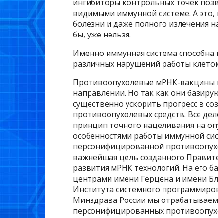
ингибиторы контрольных точек позв
видимыми иммунной системе. А это, 
болезни и даже полного излечения на
бы, уже нельзя.
Именно иммунная система способна 
различных нарушений работы клеток 
Противоопухолевые мРНК-вакцины п
направлении. Но так как они базиру
существенно ускорить прогресс в со
противоопухолевых средств. Все дел
принцип точного нацеливания на оп
особенностями работы иммунной сист
персонифицированной противоопухо
важнейшая цель созданного Правит
развития мРНК технологий. На его б
центрами имени Герцена и имени Бл
Института системного программиров
Минздрава России мы отрабатываем 
персонифицированных противоопух