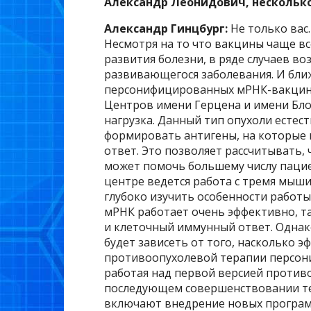
Александр Леонидович, нескольк
Александр Гинцбург:
Не только вас
Несмотря на то что вакцины чаще в
развития болезни, в ряде случаев в
развивающегося заболевания. И бл
персонифицированных мРНК-вакцин 
Центров имени Герцена и имени Бло
нагрузка. Данный тип опухоли естес
формировать антигены, на которы
ответ. Это позволяет рассчитывать, 
может помочь большему числу пацие
центре ведется работа с тремя мыш
глубоко изучить особенности работ
мРНК работает очень эффективно, та
и клеточный иммунный ответ. Однак
будет зависеть от того, насколько 
противоопухолевой терапии персон
работая над первой версией против
последующем совершенствовании те
включают внедрение новых програм