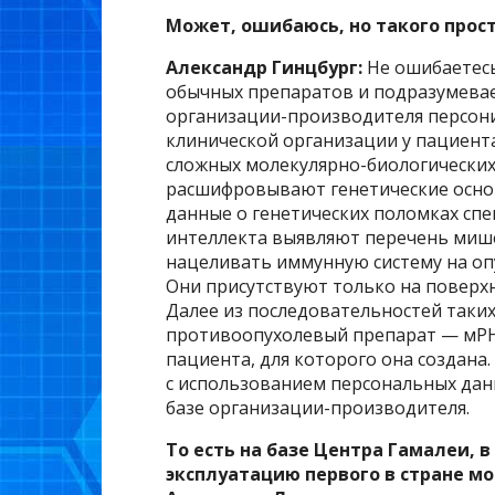
Может, ошибаюсь, но такого прост
Александр Гинцбург:
Не ошибаетесь
обычных препаратов и подразумевае
организации-производителя персон
клинической организации у пациента
сложных молекулярно-биологических
расшифровывают генетические основ
данные о генетических поломках спе
интеллекта выявляют перечень мише
нацеливать иммунную систему на оп
Они присутствуют только на поверхн
Далее из последовательностей таки
противоопухолевый препарат — мРНК
пациента, для которого она создана
с использованием персональных дан
базе организации-производителя.
То есть на базе Центра Гамалеи, 
эксплуатацию первого в стране м