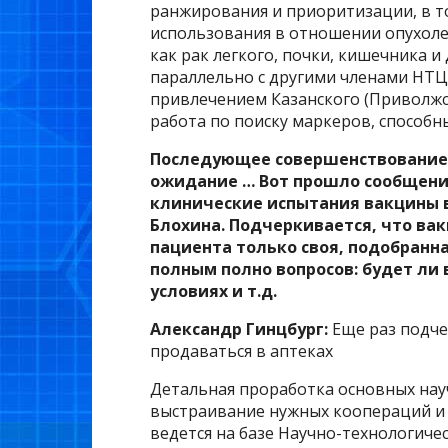
ранжирования и приоритизации, в то
использования в отношении опухоле
как рак легкого, почки, кишечника и
параллельно с другими членами НТЦ 
привлечением Казанского (Приволжс
работа по поиску маркеров, способн
Последующее совершенствование т
ожидание … Вот прошло сообщени
клинические испытания вакцины в
Блохина. Подчеркивается, что ва
пациента только своя, подобранна
полным полно вопросов: будет ли 
условиях и т.д.
Александр Гинцбург:
Еще раз подче
продаваться в аптеках
Детальная проработка основных науч
выстраивание нужных коопераций и
ведется на базе Научно-технологиче