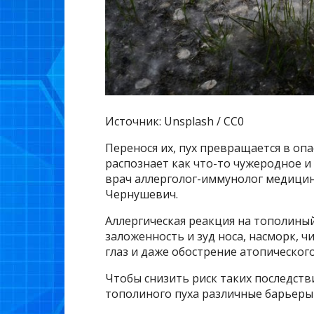
Источник: Unsplash / CC0
Перенося их, пух превращается в оп
распознает как что-то чужеродное и
врач аллерголог-иммунолог медици
Чернушевич.
Аллергическая реакция на тополиный
заложенность и зуд носа, насморк, ч
глаз и даже обострение атопическог
Чтобы снизить риск таких последст
тополиного пуха различные барьеры –