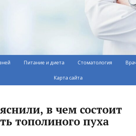
зней
Питание и диета
Стоматология
Вра
Карта сайта
яснили, в чем состоит
сть тополиного пуха