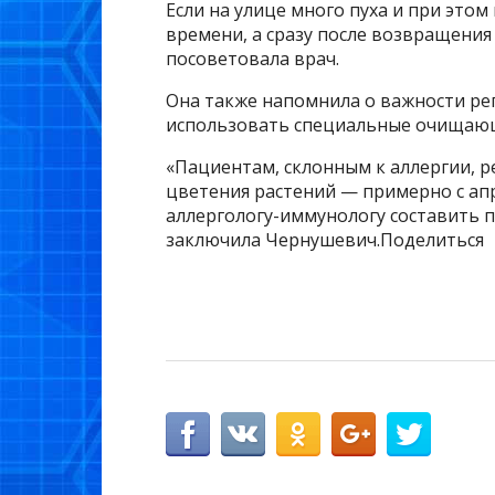
Если на улице много пуха и при это
времени, а сразу после возвращени
посоветовала врач.
Она также напомнила о важности ре
использовать специальные очищающ
«Пациентам, склонным к аллергии, 
цветения растений — примерно с апр
аллергологу-иммунологу составить 
заключила Чернушевич.Поделиться