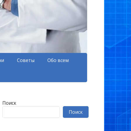
чи
Советы
Обо всем
Поиск
Поиск