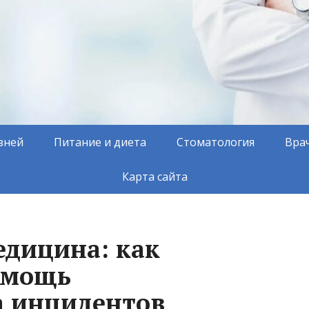
зней
Питание и диета
Стоматология
Вра
Карта сайта
дицина: как
омощь
а инцидентов