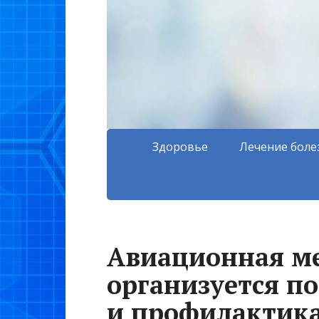
Здоровье
Лечение боле
Авиационная ме
организуется п
и профилактик