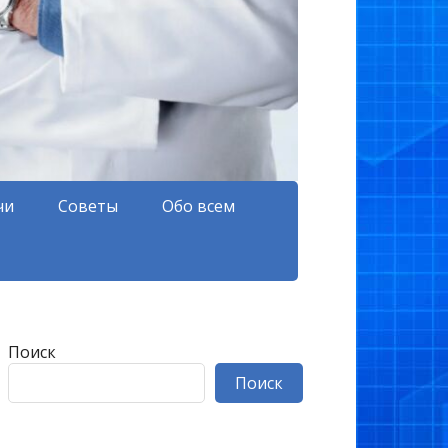
чи
Советы
Обо всем
Поиск
Поиск