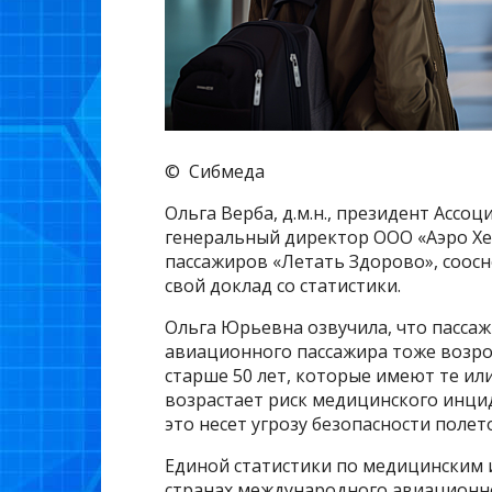
© Сибмеда
Ольга Верба, д.м.н., президент Асс
генеральный директор ООО «Аэро Хе
пассажиров «Летать Здорово», соос
свой доклад со статистики.
Ольга Юрьевна озвучила, что пассаж
авиационного пассажира тоже возрос
старше 50 лет, которые имеют те или
возрастает риск медицинского инцид
это несет угрозу безопасности полет
Единой статистики по медицинским и
странах международного авиационно