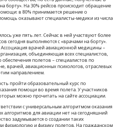
на борту». На 30% рейсов происходит обращение
помощи: в 80% принимается решение о
 помощь оказывают специалисты-медики из числа
ось уже пять лет. Сейчас в ней участвуют более
сов сегодня выполняются с «врачами на борту».
Ассоциация врачей авиационной медицины –
рганизация, объединяющая всех специалистов,
 обеспечения полетов – специалистов по
е, врачей, авиационных психологов, отраслевых
этим направлением.
сть пройти образовательный курс по
азания помощи во время полета. У участников
оторых можно прочитать на сайте ассоциации.
тветствии с универсальным алгоритмом оказания
 алгоритмов для авиации нет на сегодняшний
ство задумывается о создании таких
и физиологию и физику полетов. На гражданском