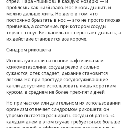
спреи. Пара «пшиков» в каждую ноздрю — и
проблемы как ни бывало. Нос вновь дышит, и
можно дальше жить. Но дело в том, что
постоянно брызгать в нос — это не просто плохая
привычка, а состояние, при котором сосуды
теряют тонус. Без капель нос перестает дышать, а
их действие становится все короче.
Синдром рикошета
Используя капли на основе нафтизина или
ксилометазолина, сосуды резко и сильно
сужаются, отек спадает, дыхание становится
легким. Но при простуде сосудосуживающие
капли допустимо использовать лишь коротким
курсом, в среднем не более трех-пяти дней.
Но при частом или длительном их использовании
организм отвечает синдромом рикошета: он
упрямо пытается расширить сосуды обратно. «С
каждым днем в этом случае требуется все больше
закапываний, а эффект держится все меньше, и