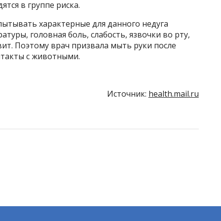
тся в группе риска.
пытывать характерные для данного недуга
туры, головная боль, слабость, язвочки во рту,
вит. Поэтому врач призвала мыть руки после
нтакты с животными.
Источник:
health.mail.ru