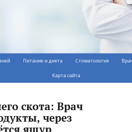
зней
Питание и диета
Стоматология
Вра
Карта сайта
его скота: Врач
одукты, через
ётся ящур