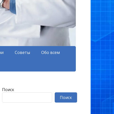
чи
Советы
Обо всем
Поиск
Поиск