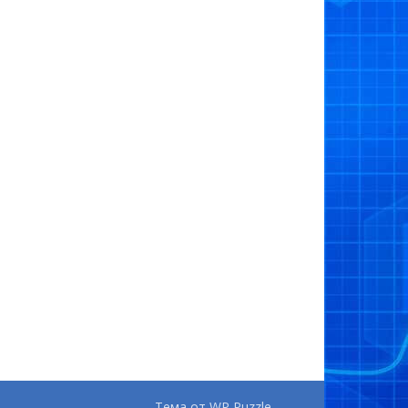
Тема от
WP Puzzle